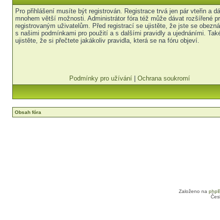
Pro přihlášení musíte být registrován. Registrace trvá jen pár vteřin a 
mnohem větší možnosti. Administrátor fóra též může dávat rozšířené p
registrovaným uživatelům. Před registrací se ujistěte, že jste se obezná
s našimi podmínkami pro použití a s dalšími pravidly a ujednáními. Tak
ujistěte, že si přečtete jakákoliv pravidla, která se na fóru objeví.
Podmínky pro užívání
|
Ochrana soukromí
Obsah fóra
Založeno na
php
Čes