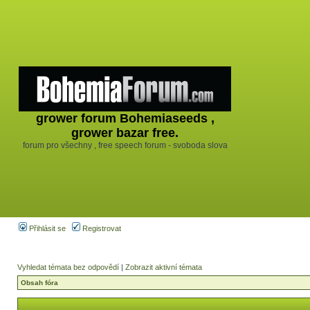
grower forum Bohemiaseeds ,
grower bazar free.
forum pro všechny , free speech forum - svoboda slova
Přihlásit se
Registrovat
Vyhledat témata bez odpovědí
|
Zobrazit aktivní témata
Obsah fóra