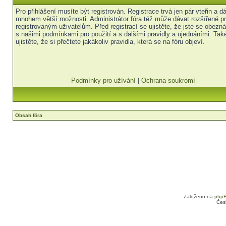
Pro přihlášení musíte být registrován. Registrace trvá jen pár vteřin a 
mnohem větší možnosti. Administrátor fóra též může dávat rozšířené p
registrovaným uživatelům. Před registrací se ujistěte, že jste se obezná
s našimi podmínkami pro použití a s dalšími pravidly a ujednáními. Tak
ujistěte, že si přečtete jakákoliv pravidla, která se na fóru objeví.
Podmínky pro užívání
|
Ochrana soukromí
Obsah fóra
Založeno na
php
Čes