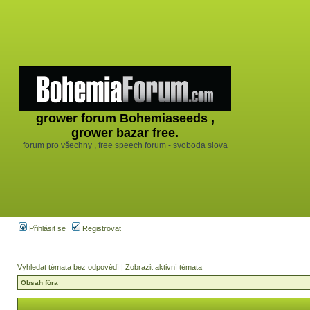
grower forum Bohemiaseeds ,
grower bazar free.
forum pro všechny , free speech forum - svoboda slova
Přihlásit se
Registrovat
Vyhledat témata bez odpovědí
|
Zobrazit aktivní témata
Obsah fóra