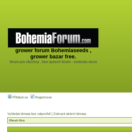
grower forum Bohemiaseeds ,
grower bazar free.
forum pro všechny , free speech forum - svoboda slova
Přihlásit se
Registrovat
Vyhledat témata bez odpovědí
|
Zobrazit aktivní témata
Obsah fóra