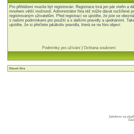
Pro přihlášení musíte být registrován. Registrace trvá jen pár vteřin a 
mnohem větší možnosti. Administrátor fóra též může dávat rozšířené p
registrovaným uživatelům. Před registrací se ujistěte, že jste se obezná
s našimi podmínkami pro použití a s dalšími pravidly a ujednáními. Tak
ujistěte, že si přečtete jakákoliv pravidla, která se na fóru objeví.
Podmínky pro užívání
|
Ochrana soukromí
Obsah fóra
Založeno na
php
Čes