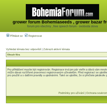
grower forum Bohemiaseeds , grower bazar fr
forum pro všechny , free speech forum - svoboda slova
Přihlásit se
Registrovat
Vyhledat témata bez odpovědí
|
Zobrazit aktivní témata
Obsah fóra
Pro přihlášení musíte být registrován. Registrace trvá jen pár vteřin a dává vám mnoh
může dávat rozšířené pravomoci registrovaným uživatelům. Před registrací se ujistět
pro použití a s dalšími pravidly a ujednáními. Také se ujistěte, že si přečtete jakákoliv 
Podmínky pro užívání
|
Ochrana soukrom