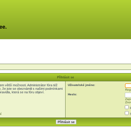
ee.
Přihlásit se
em větší možnosti. Administrátor fóra též
Uživatelské jméno:
e, že jste se obeznámili s našimi podmínkami
Regi
pravidla, která se na fóru objeví.
Heslo:
Zapo
Znov
í