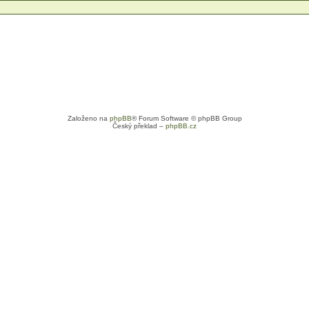
Založeno na
phpBB
® Forum Software © phpBB Group
Český překlad –
phpBB.cz