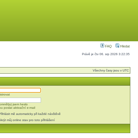
FAQ
Hledat
Právě je čtv 06. srp 2026 3:22:35
Všechny časy jsou v UTC
strovat
mněl(a) jsem heslo
u poslat aktivační e-mail
Přihlásit mě automaticky při každé návštěvě
Skrýt můj online stav pro toto přihlášení