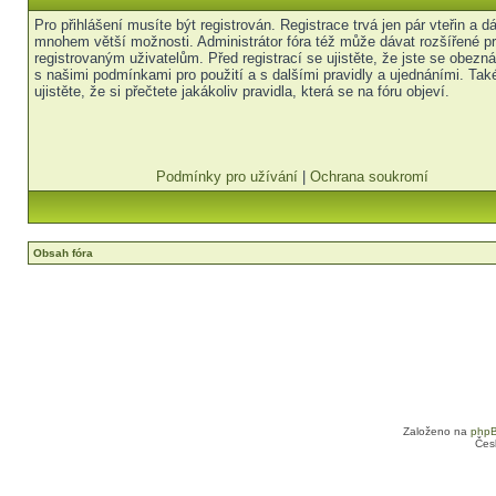
Pro přihlášení musíte být registrován. Registrace trvá jen pár vteřin a 
mnohem větší možnosti. Administrátor fóra též může dávat rozšířené p
registrovaným uživatelům. Před registrací se ujistěte, že jste se obezná
s našimi podmínkami pro použití a s dalšími pravidly a ujednáními. Tak
ujistěte, že si přečtete jakákoliv pravidla, která se na fóru objeví.
Podmínky pro užívání
|
Ochrana soukromí
Obsah fóra
Založeno na
php
Čes