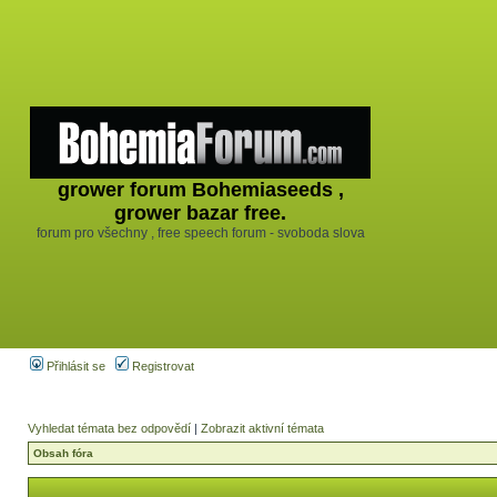
grower forum Bohemiaseeds ,
grower bazar free.
forum pro všechny , free speech forum - svoboda slova
Přihlásit se
Registrovat
Vyhledat témata bez odpovědí
|
Zobrazit aktivní témata
Obsah fóra