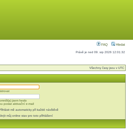
FAQ
Hledat
Právě je ned 09. srp 2026 12:01:32
Všechny časy jsou v UTC
strovat
mněl(a) jsem heslo
u poslat aktivační e-mail
Přihlásit mě automaticky při každé návštěvě
Skrýt můj online stav pro toto přihlášení