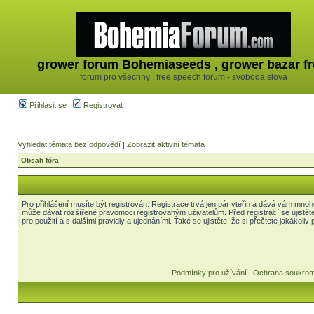
grower forum Bohemiaseeds , grower bazar fr
forum pro všechny , free speech forum - svoboda slova
Přihlásit se
Registrovat
Vyhledat témata bez odpovědí
|
Zobrazit aktivní témata
Obsah fóra
Pro přihlášení musíte být registrován. Registrace trvá jen pár vteřin a dává vám mnoh
může dávat rozšířené pravomoci registrovaným uživatelům. Před registrací se ujistět
pro použití a s dalšími pravidly a ujednáními. Také se ujistěte, že si přečtete jakákoliv 
Podmínky pro užívání
|
Ochrana soukrom