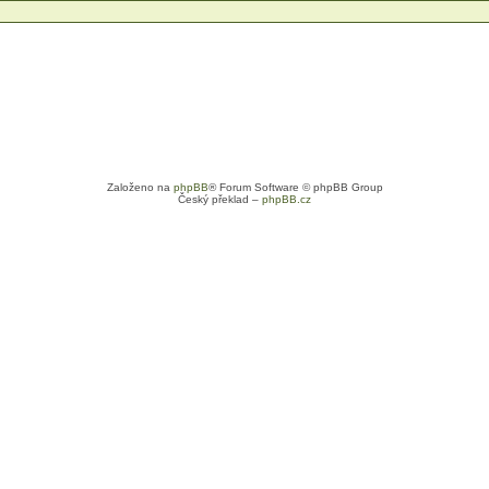
Založeno na
phpBB
® Forum Software © phpBB Group
Český překlad –
phpBB.cz