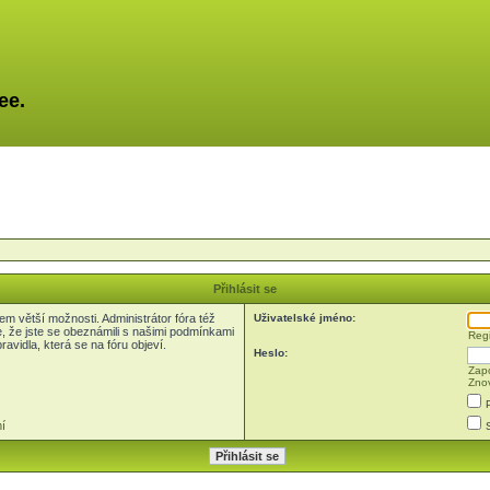
ee.
Přihlásit se
em větší možnosti. Administrátor fóra též
Uživatelské jméno:
e, že jste se obeznámili s našimi podmínkami
Regi
pravidla, která se na fóru objeví.
Heslo:
Zapo
Znov
í