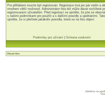
Pro přihlášení musíte být registrován. Registrace trvá jen pár vteřin a 
mnohem větší možnosti. Administrátor fóra též může dávat rozšířené p
registrovaným uživatelům. Před registrací se ujistěte, že jste se obezná
s našimi podmínkami pro použití a s dalšími pravidly a ujednáními. Tak
ujistěte, že si přečtete jakákoliv pravidla, která se na fóru objeví.
Podmínky pro užívání
|
Ochrana soukromí
Obsah fóra
Založeno na
php
Čes