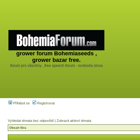
grower forum Bohemiaseeds ,
grower bazar free.
forum pro všechny , free speech forum - svoboda slova
Přihlásit se
Registrovat
Vyhledat témata bez odpovědí
|
Zobrazit aktivní témata
Obsah fóra