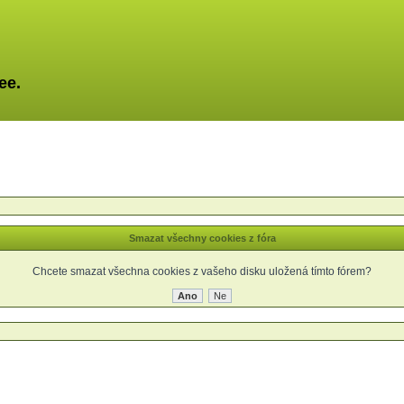
ee.
Smazat všechny cookies z fóra
Chcete smazat všechna cookies z vašeho disku uložená tímto fórem?