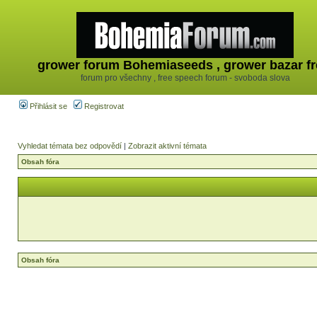
grower forum Bohemiaseeds , grower bazar fr
forum pro všechny , free speech forum - svoboda slova
Přihlásit se
Registrovat
Vyhledat témata bez odpovědí
|
Zobrazit aktivní témata
Obsah fóra
Obsah fóra