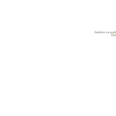
Založeno na
php
Čes