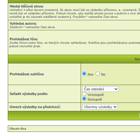
Hledat klíčová slova:
Umístění
+
před slovem znamená, že slovo musí být ve výsledku přítomno, a
-
znamená, ž
nemá být ve výsledku přítomno. Pokud chcete, aby stačila shoda pouze s jedním z více sl
umístěte je do závorek oddělené znakem
|
. Použitím * nahradíte část slova
Vyhledat autora:
Zadáním * nahradíte část slova
Prohledávat fóra:
Zvolte fórum nebo fóra, ve kterých chcete vyhledávat. Subfóra jsou prohledávána automat
pokud nezvolíte jinak.
Nas
Prohledávat subfóra:
Ano
Ne
Seřadit výsledky podle:
Vzestupně
Sestupně
Omezit výsledky na předchozí:
Obsah fóra