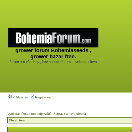
grower forum Bohemiaseeds ,
grower bazar free.
forum pro všechny , free speech forum - svoboda slova
Přihlásit se
Registrovat
Vyhledat témata bez odpovědí
|
Zobrazit aktivní témata
Obsah fóra