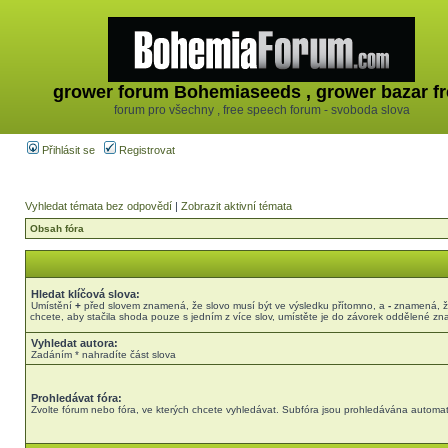
grower forum Bohemiaseeds , grower bazar fr
forum pro všechny , free speech forum - svoboda slova
Přihlásit se
Registrovat
Vyhledat témata bez odpovědí
|
Zobrazit aktivní témata
Obsah fóra
Hledat klíčová slova:
Umístění
+
před slovem znamená, že slovo musí být ve výsledku přítomno, a
-
znamená, že
chcete, aby stačila shoda pouze s jedním z více slov, umístěte je do závorek oddělené z
Vyhledat autora:
Zadáním * nahradíte část slova
Prohledávat fóra:
Zvolte fórum nebo fóra, ve kterých chcete vyhledávat. Subfóra jsou prohledávána automati