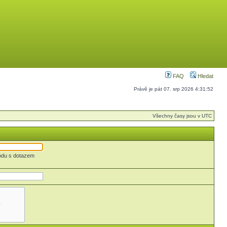
FAQ
Hledat
Právě je pát 07. srp 2026 4:31:52
Všechny časy jsou v UTC
odu s dotazem