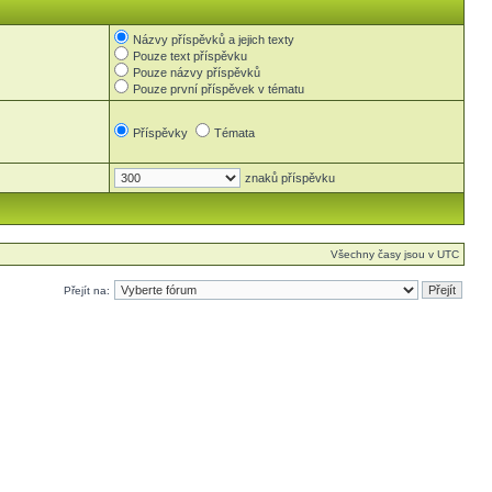
Názvy příspěvků a jejich texty
Pouze text příspěvku
Pouze názvy příspěvků
Pouze první příspěvek v tématu
Příspěvky
Témata
znaků příspěvku
Všechny časy jsou v UTC
Přejít na: