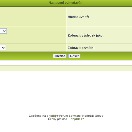
Nastavení vyhledávání
Hledat uvnitř:
Zobrazit výsledek jako:
Zobrazit prvních:
Založeno na
phpBB
® Forum Software © phpBB Group
Český překlad –
phpBB.cz