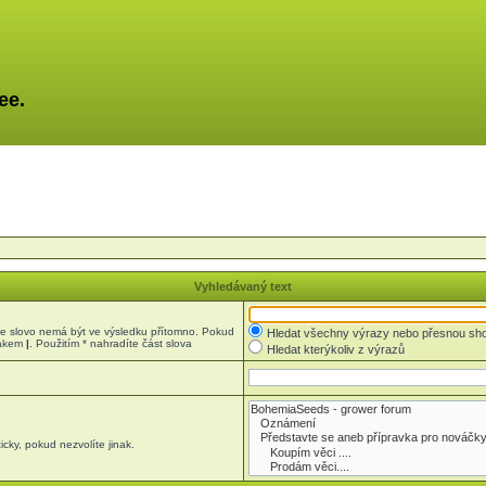
ee.
Vyhledávaný text
 slovo nemá být ve výsledku přítomno. Pokud
Hledat všechny výrazy nebo přesnou sh
nakem
|
. Použitím * nahradíte část slova
Hledat kterýkoliv z výrazů
cky, pokud nezvolíte jinak.