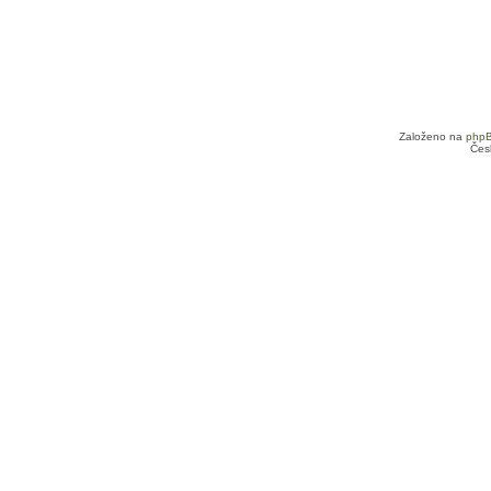
Založeno na
php
Čes