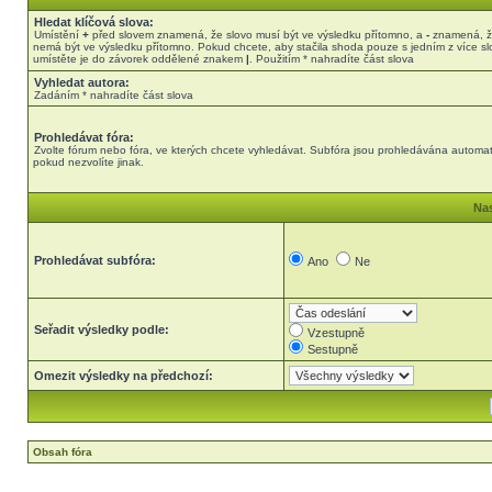
Hledat klíčová slova:
Umístění
+
před slovem znamená, že slovo musí být ve výsledku přítomno, a
-
znamená, ž
nemá být ve výsledku přítomno. Pokud chcete, aby stačila shoda pouze s jedním z více sl
umístěte je do závorek oddělené znakem
|
. Použitím * nahradíte část slova
Vyhledat autora:
Zadáním * nahradíte část slova
Prohledávat fóra:
Zvolte fórum nebo fóra, ve kterých chcete vyhledávat. Subfóra jsou prohledávána automat
pokud nezvolíte jinak.
Nas
Prohledávat subfóra:
Ano
Ne
Seřadit výsledky podle:
Vzestupně
Sestupně
Omezit výsledky na předchozí:
Obsah fóra