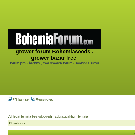
grower forum Bohemiaseeds ,
grower bazar free.
forum pro všechny , free speech forum - svoboda slova
Přihlásit se
Registrovat
Vyhledat témata bez odpovědí
|
Zobrazit aktivní témata
Obsah fóra