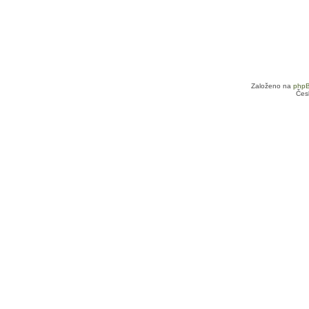
Založeno na
php
Čes