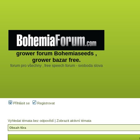
grower forum Bohemiaseeds ,
grower bazar free.
forum pro všechny , free speech forum - svoboda slova
Přihlásit se
Registrovat
Vyhledat témata bez odpovědí
|
Zobrazit aktivní témata
Obsah fóra