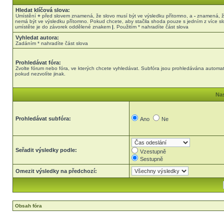
Hledat klíčová slova:
Umístění
+
před slovem znamená, že slovo musí být ve výsledku přítomno, a
-
znamená, ž
nemá být ve výsledku přítomno. Pokud chcete, aby stačila shoda pouze s jedním z více sl
umístěte je do závorek oddělené znakem
|
. Použitím * nahradíte část slova
Vyhledat autora:
Zadáním * nahradíte část slova
Prohledávat fóra:
Zvolte fórum nebo fóra, ve kterých chcete vyhledávat. Subfóra jsou prohledávána automat
pokud nezvolíte jinak.
Nas
Prohledávat subfóra:
Ano
Ne
Seřadit výsledky podle:
Vzestupně
Sestupně
Omezit výsledky na předchozí:
Obsah fóra