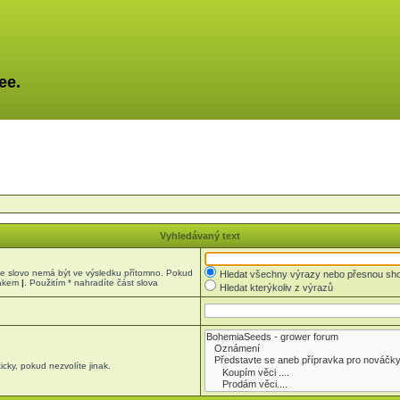
ee.
Vyhledávaný text
 slovo nemá být ve výsledku přítomno. Pokud
Hledat všechny výrazy nebo přesnou sh
nakem
|
. Použitím * nahradíte část slova
Hledat kterýkoliv z výrazů
cky, pokud nezvolíte jinak.