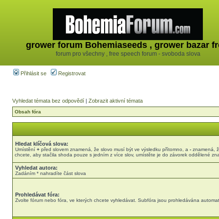
grower forum Bohemiaseeds , grower bazar fr
forum pro všechny , free speech forum - svoboda slova
Přihlásit se
Registrovat
Vyhledat témata bez odpovědí
|
Zobrazit aktivní témata
Obsah fóra
Hledat klíčová slova:
Umístění
+
před slovem znamená, že slovo musí být ve výsledku přítomno, a
-
znamená, že
chcete, aby stačila shoda pouze s jedním z více slov, umístěte je do závorek oddělené z
Vyhledat autora:
Zadáním * nahradíte část slova
Prohledávat fóra:
Zvolte fórum nebo fóra, ve kterých chcete vyhledávat. Subfóra jsou prohledávána automati