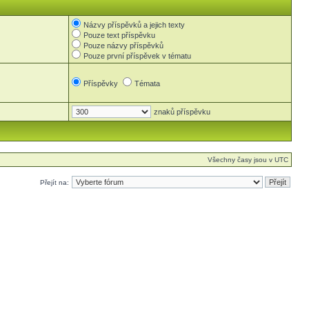
Názvy příspěvků a jejich texty
Pouze text příspěvku
Pouze názvy příspěvků
Pouze první příspěvek v tématu
Příspěvky
Témata
znaků příspěvku
Všechny časy jsou v UTC
Přejít na: