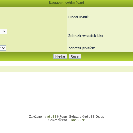
Nastavení vyhledávání
Hledat uvnitř:
Zobrazit výsledek jako:
Zobrazit prvních:
Založeno na
phpBB
® Forum Software © phpBB Group
Český překlad –
phpBB.cz