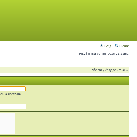
FAQ
Hledat
Právě je pát 07. srp 2026 21:33:51
Všechny časy jsou v UTC
odu s dotazem