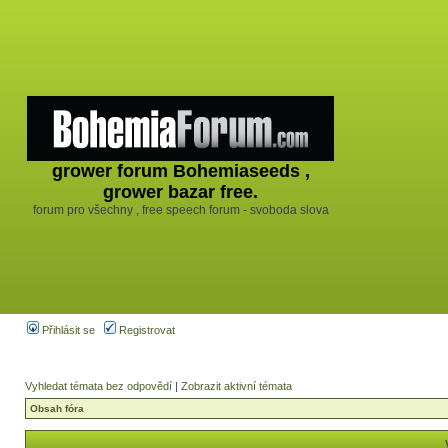
grower forum Bohemiaseeds ,
grower bazar free.
forum pro všechny , free speech forum - svoboda slova
Přihlásit se
Registrovat
Vyhledat témata bez odpovědí
|
Zobrazit aktivní témata
Obsah fóra