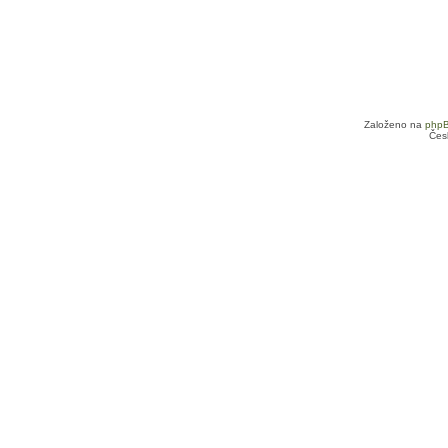
Založeno na
php
Čes