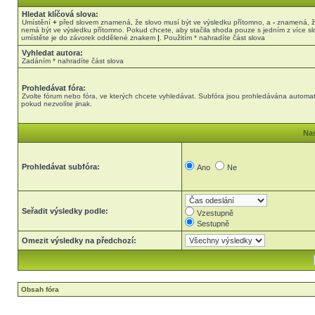
Hledat klíčová slova:
Umístění
+
před slovem znamená, že slovo musí být ve výsledku přítomno, a
-
znamená, ž
nemá být ve výsledku přítomno. Pokud chcete, aby stačila shoda pouze s jedním z více sl
umístěte je do závorek oddělené znakem
|
. Použitím * nahradíte část slova
Vyhledat autora:
Zadáním * nahradíte část slova
Prohledávat fóra:
Zvolte fórum nebo fóra, ve kterých chcete vyhledávat. Subfóra jsou prohledávána automat
pokud nezvolíte jinak.
Nas
Prohledávat subfóra:
Ano
Ne
Seřadit výsledky podle:
Vzestupně
Sestupně
Omezit výsledky na předchozí:
Obsah fóra