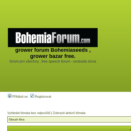
grower forum Bohemiaseeds ,
grower bazar free.
forum pro všechny , free speech forum - svoboda slova
Přihlásit se
Registrovat
Vyhledat témata bez odpovědí
|
Zobrazit aktivní témata
Obsah fóra