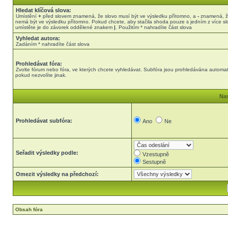
Hledat klíčová slova:
Umístění
+
před slovem znamená, že slovo musí být ve výsledku přítomno, a
-
znamená, ž
nemá být ve výsledku přítomno. Pokud chcete, aby stačila shoda pouze s jedním z více sl
umístěte je do závorek oddělené znakem
|
. Použitím * nahradíte část slova
Vyhledat autora:
Zadáním * nahradíte část slova
Prohledávat fóra:
Zvolte fórum nebo fóra, ve kterých chcete vyhledávat. Subfóra jsou prohledávána automat
pokud nezvolíte jinak.
Nas
Prohledávat subfóra:
Ano
Ne
Seřadit výsledky podle:
Vzestupně
Sestupně
Omezit výsledky na předchozí:
Obsah fóra