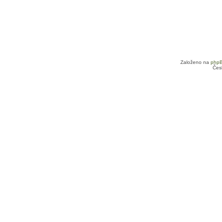
Založeno na
php
Čes