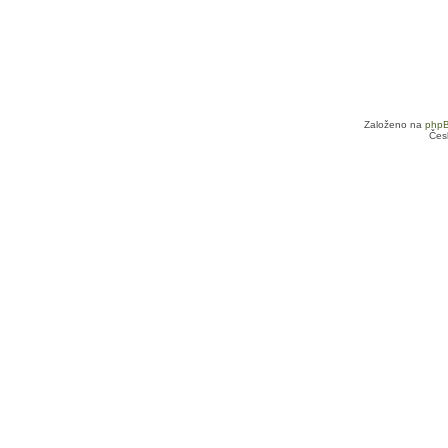
Založeno na
php
Čes