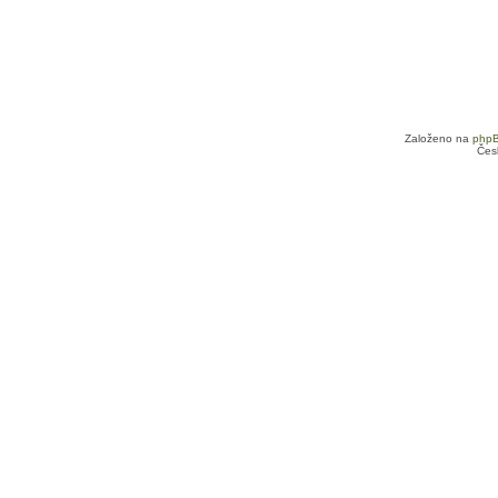
Založeno na
php
Čes