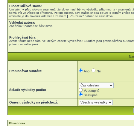
Hledat klíčová slova:
Umístění
+
před slovem znamená, že slovo musí být ve výsledku přítomno, a
-
znamená, ž
nemá být ve výsledku přítomno. Pokud chcete, aby stačila shoda pouze s jedním z více sl
umístěte je do závorek oddělené znakem
|
. Použitím * nahradíte část slova
Vyhledat autora:
Zadáním * nahradíte část slova
Prohledávat fóra:
Zvolte fórum nebo fóra, ve kterých chcete vyhledávat. Subfóra jsou prohledávána automat
pokud nezvolíte jinak.
Nas
Prohledávat subfóra:
Ano
Ne
Seřadit výsledky podle:
Vzestupně
Sestupně
Omezit výsledky na předchozí:
Obsah fóra