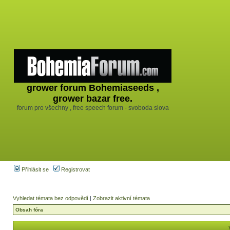
grower forum Bohemiaseeds ,
grower bazar free.
forum pro všechny , free speech forum - svoboda slova
Přihlásit se
Registrovat
Vyhledat témata bez odpovědí
|
Zobrazit aktivní témata
Obsah fóra