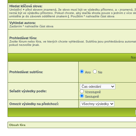
Hledat klíčová slova:
Umístění
+
před slovem znamená, že slovo musí být ve výsledku přítomno, a
-
znamená, ž
nemá být ve výsledku přítomno. Pokud chcete, aby stačila shoda pouze s jedním z více sl
umístěte je do závorek oddělené znakem
|
. Použitím * nahradíte část slova
Vyhledat autora:
Zadáním * nahradíte část slova
Prohledávat fóra:
Zvolte fórum nebo fóra, ve kterých chcete vyhledávat. Subfóra jsou prohledávána automat
pokud nezvolíte jinak.
Nas
Prohledávat subfóra:
Ano
Ne
Seřadit výsledky podle:
Vzestupně
Sestupně
Omezit výsledky na předchozí:
Obsah fóra