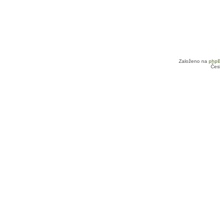
Založeno na
php
Čes