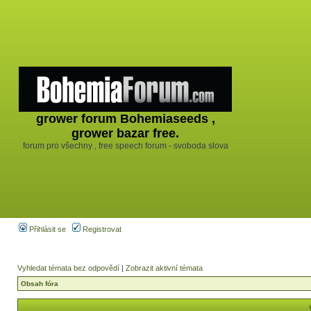
grower forum Bohemiaseeds ,
grower bazar free.
forum pro všechny , free speech forum - svoboda slova
Přihlásit se
Registrovat
Vyhledat témata bez odpovědí
|
Zobrazit aktivní témata
Obsah fóra