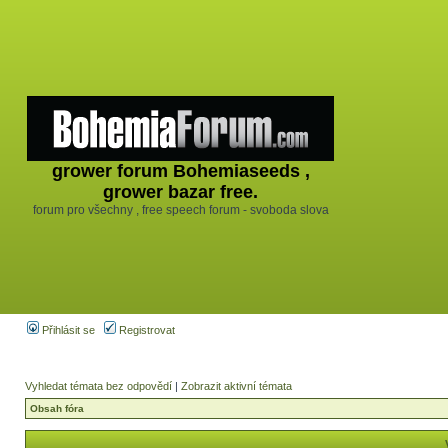
grower forum Bohemiaseeds ,
grower bazar free.
forum pro všechny , free speech forum - svoboda slova
Přihlásit se
Registrovat
Vyhledat témata bez odpovědí
|
Zobrazit aktivní témata
Obsah fóra