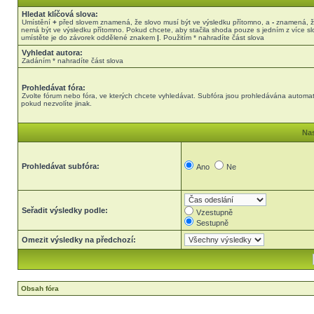
Hledat klíčová slova:
Umístění
+
před slovem znamená, že slovo musí být ve výsledku přítomno, a
-
znamená, ž
nemá být ve výsledku přítomno. Pokud chcete, aby stačila shoda pouze s jedním z více sl
umístěte je do závorek oddělené znakem
|
. Použitím * nahradíte část slova
Vyhledat autora:
Zadáním * nahradíte část slova
Prohledávat fóra:
Zvolte fórum nebo fóra, ve kterých chcete vyhledávat. Subfóra jsou prohledávána automat
pokud nezvolíte jinak.
Nas
Prohledávat subfóra:
Ano
Ne
Seřadit výsledky podle:
Vzestupně
Sestupně
Omezit výsledky na předchozí:
Obsah fóra