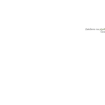
Založeno na
php
Čes