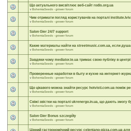
Що актуального висвітлює веб-сайт rodis.org.ua
v
BohemiaSeeds - grower forum
Чим отримати погляд користувачів на порталі institute.lviv
v
BohemiaSeeds - grower forum
Salon Gier 24/7 support
v
BohemiaSeeds - grower forum
Какие материалы найти на streetmusic.com.ua, если душа
v
BohemiaSeeds - grower forum
Завдяки чому mediator.te.ua тримає свою публіку в центрі 
v
BohemiaSeeds - grower forum
Проверенные наработки в быту и кухне на интернет-жур
v
BohemiaSeeds - grower forum
Що цікавого можна знайти ресурс hotvisti.com.ua поміж р
v
BohemiaSeeds - grower forum
Свіжі звістки на порталі ukrenergo.in.ua, що дають змогу б
v
BohemiaSeeds - grower forum
Salon Gier Bonus szczegóły
v
BohemiaSeeds - grower forum
Цінний гастрономічний ресурс celentano-pizza.com.ua для