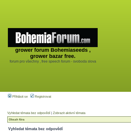
grower forum Bohemiaseeds ,
grower bazar free.
forum pro všechny , free speech forum - svoboda slova
Přihlásit se
Registrovat
Vyhledat témata bez odpovědí
|
Zobrazit aktivní témata
Obsah fóra
Vyhledat témata bez odpovědí