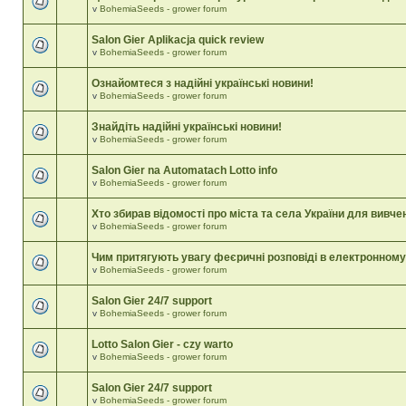
v
BohemiaSeeds - grower forum
Salon Gier Aplikacja quick review
v
BohemiaSeeds - grower forum
Ознайомтеся з надійні українські новини!
v
BohemiaSeeds - grower forum
Знайдіть надійні українські новини!
v
BohemiaSeeds - grower forum
Salon Gier na Automatach Lotto info
v
BohemiaSeeds - grower forum
Хто збирав відомості про міста та села України для вивче
v
BohemiaSeeds - grower forum
Чим притягують увагу феєричні розповіді в електронном
v
BohemiaSeeds - grower forum
Salon Gier 24/7 support
v
BohemiaSeeds - grower forum
Lotto Salon Gier - czy warto
v
BohemiaSeeds - grower forum
Salon Gier 24/7 support
v
BohemiaSeeds - grower forum