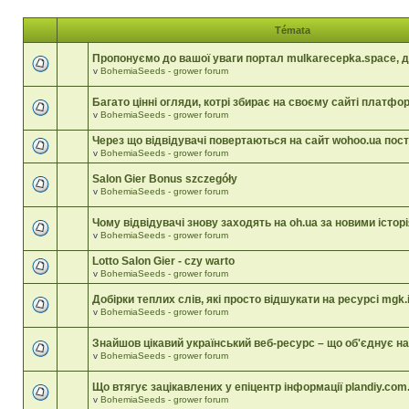
Témata
Пропонуємо до вашої уваги портал mulkarecepka.space, д
v
BohemiaSeeds - grower forum
Багато цінні огляди, котрі збирає на своєму сайті платфо
v
BohemiaSeeds - grower forum
Через що відвідувачі повертаються на сайт wohoo.ua пост
v
BohemiaSeeds - grower forum
Salon Gier Bonus szczegóły
v
BohemiaSeeds - grower forum
Чому відвідувачі знову заходять на oh.ua за новими істор
v
BohemiaSeeds - grower forum
Lotto Salon Gier - czy warto
v
BohemiaSeeds - grower forum
Добірки теплих слів, які просто відшукати на ресурсі mgk.i
v
BohemiaSeeds - grower forum
Знайшов цікавий український веб-ресурс – що об'єднує на
v
BohemiaSeeds - grower forum
Що втягує зацікавлених у епіцентр інформації plandiy.com
v
BohemiaSeeds - grower forum