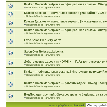
Kraken Onion Marketplace — официальная ссылка | Обход
v
BohemiaSeeds - grower forum
Кракен Даркнет — актуальное зеркало | Как зайти в 2025 
v
BohemiaSeeds - grower forum
Кракен Даркнет — актуальное зеркало | Инструкция по вх
v
BohemiaSeeds - grower forum
Kraken Onion Marketplace — официальная ссылка | Инстр
v
BohemiaSeeds - grower forum
Lotto Salon Gier - czy warto
v
BohemiaSeeds - grower forum
Salon Gier Rejestracja bonus
v
BohemiaSeeds - grower forum
Действующие адреса на <OMG!> — Гайд для загрузки в 
v
BohemiaSeeds - grower forum
Kraken — официальная ссылка | Инструкции по входу Ра
v
BohemiaSeeds - grower forum
Kraken Onion Marketplace — рабочий адрес | Обход блоки
v
BohemiaSeeds - grower forum
БудПоради - зручний збірка ресурсів по будівництву та р
v
BohemiaSeeds - grower forum
Zobrazit příspěvky za předchozí: