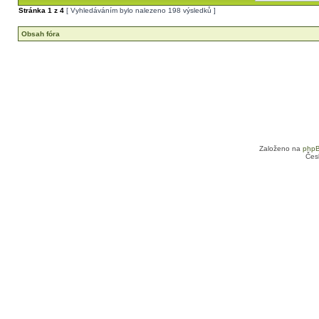
Stránka
1
z
4
[ Vyhledáváním bylo nalezeno 198 výsledků ]
Obsah fóra
Založeno na
php
Čes