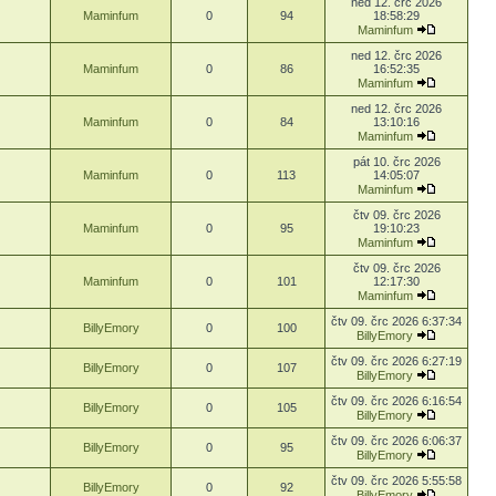
ned 12. črc 2026
Maminfum
0
94
18:58:29
Maminfum
ned 12. črc 2026
Maminfum
0
86
16:52:35
Maminfum
ned 12. črc 2026
Maminfum
0
84
13:10:16
Maminfum
pát 10. črc 2026
Maminfum
0
113
14:05:07
Maminfum
čtv 09. črc 2026
Maminfum
0
95
19:10:23
Maminfum
čtv 09. črc 2026
Maminfum
0
101
12:17:30
Maminfum
čtv 09. črc 2026 6:37:34
BillyEmory
0
100
BillyEmory
čtv 09. črc 2026 6:27:19
BillyEmory
0
107
BillyEmory
čtv 09. črc 2026 6:16:54
BillyEmory
0
105
BillyEmory
čtv 09. črc 2026 6:06:37
BillyEmory
0
95
BillyEmory
čtv 09. črc 2026 5:55:58
BillyEmory
0
92
BillyEmory