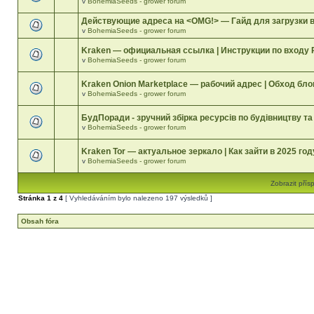
v
BohemiaSeeds - grower forum
Действующие адреса на <OMG!> — Гайд для загрузки 
v
BohemiaSeeds - grower forum
Kraken — официальная ссылка | Инструкции по входу 
v
BohemiaSeeds - grower forum
Kraken Onion Marketplace — рабочий адрес | Обход бл
v
BohemiaSeeds - grower forum
БудПоради - зручний збірка ресурсів по будівництву т
v
BohemiaSeeds - grower forum
Kraken Tor — актуальное зеркало | Как зайти в 2025 го
v
BohemiaSeeds - grower forum
Zobrazit přís
Stránka
1
z
4
[ Vyhledáváním bylo nalezeno 197 výsledků ]
Obsah fóra