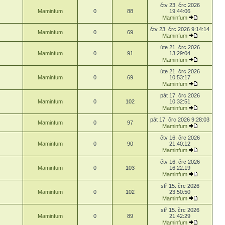
čtv 23. črc 2026
Maminfum
0
88
19:44:06
Maminfum
čtv 23. črc 2026 9:14:14
Maminfum
0
69
Maminfum
úte 21. črc 2026
Maminfum
0
91
13:29:04
Maminfum
úte 21. črc 2026
Maminfum
0
69
10:53:17
Maminfum
pát 17. črc 2026
Maminfum
0
102
10:32:51
Maminfum
pát 17. črc 2026 9:28:03
Maminfum
0
97
Maminfum
čtv 16. črc 2026
Maminfum
0
90
21:40:12
Maminfum
čtv 16. črc 2026
Maminfum
0
103
16:22:19
Maminfum
stř 15. črc 2026
Maminfum
0
102
23:50:50
Maminfum
stř 15. črc 2026
Maminfum
0
89
21:42:29
Maminfum