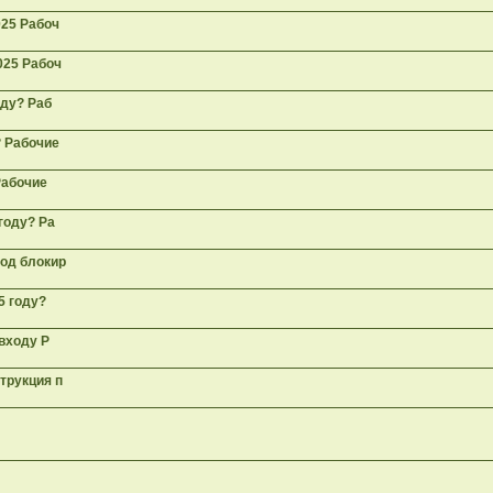
025 Рабоч
025 Рабоч
оду? Раб
? Рабочие
Рабочие
году? Ра
ход блокир
5 году?
 входу Р
трукция п