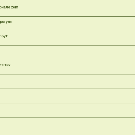
урнале zem
 регуля
у бут
ля тих