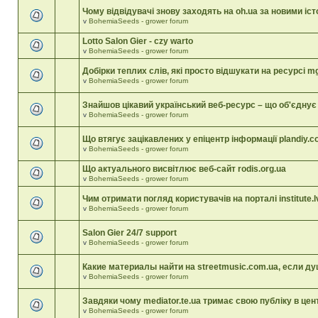
Чому відвідувачі знову заходять на oh.ua за новими іс
v
BohemiaSeeds - grower forum
Lotto Salon Gier - czy warto
v
BohemiaSeeds - grower forum
Добірки теплих слів, які просто відшукати на ресурсі mgk
v
BohemiaSeeds - grower forum
Знайшов цікавий український веб-ресурс – що об'єднує 
v
BohemiaSeeds - grower forum
Що втягує зацікавлених у епіцентр інформації plandiy.c
v
BohemiaSeeds - grower forum
Що актуального висвітлює веб-сайт rodis.org.ua
v
BohemiaSeeds - grower forum
Чим отримати погляд користувачів на порталі institute.lv
v
BohemiaSeeds - grower forum
Salon Gier 24/7 support
v
BohemiaSeeds - grower forum
Какие материалы найти на streetmusic.com.ua, если д
v
BohemiaSeeds - grower forum
Завдяки чому mediator.te.ua тримає свою публіку в цент
v
BohemiaSeeds - grower forum