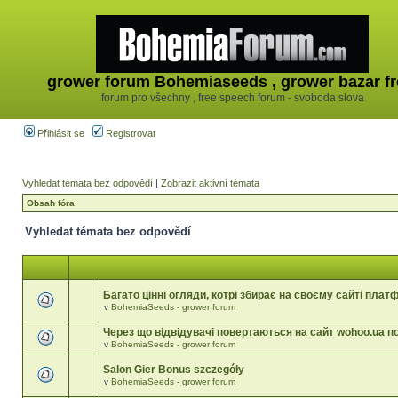
grower forum Bohemiaseeds , grower bazar fr
forum pro všechny , free speech forum - svoboda slova
Přihlásit se
Registrovat
Vyhledat témata bez odpovědí
|
Zobrazit aktivní témata
Obsah fóra
Vyhledat témata bez odpovědí
Багато цінні огляди, котрі збирає на своєму сайті пла
v
BohemiaSeeds - grower forum
Через що відвідувачі повертаються на сайт wohoo.ua п
v
BohemiaSeeds - grower forum
Salon Gier Bonus szczegóły
v
BohemiaSeeds - grower forum