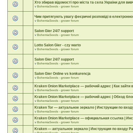
Хто збирав відомості про міста та села України для вив
v
BohemiaSeeds - grower forum
Чим притягують увагу феєричні розповіді в електронн
v
BohemiaSeeds - grower forum
Salon Gier 24/7 support
v
BohemiaSeeds - grower forum
Lotto Salon Gier - czy warto
v
BohemiaSeeds - grower forum
Salon Gier 24/7 support
v
BohemiaSeeds - grower forum
Salon Gier Online vs konkurencja
v
BohemiaSeeds - grower forum
Kraken Onion Marketplace — рабочий адрес | Как зайти 
v
BohemiaSeeds - grower forum
Kraken Onion Marketplace — рабочий адрес | Обход бл
v
BohemiaSeeds - grower forum
Kraken Tor — актуальное зеркало | Инструкции по вход
v
BohemiaSeeds - grower forum
Kraken Onion Marketplace — официальная ссылка | Инс
v
BohemiaSeeds - grower forum
Kraken — актуальное зеркало | Инструкция по входу Р
v
BohemiaSeeds - grower forum