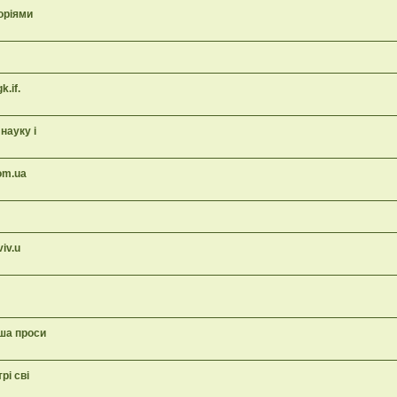
торіями
.if.
науку і
om.ua
iv.u
уша проси
рі сві