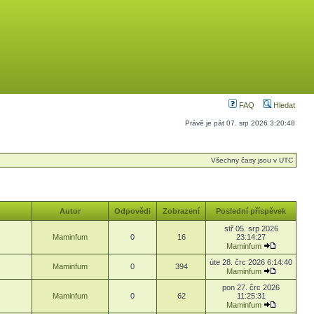
FAQ
Hledat
Právě je pát 07. srp 2026 3:20:48
Všechny časy jsou v UTC
Autor
Odpovědi
Zobrazení
Poslední příspěvek
stř 05. srp 2026
Maminfum
0
16
23:14:27
Maminfum
úte 28. črc 2026 6:14:40
Maminfum
0
394
Maminfum
pon 27. črc 2026
Maminfum
0
62
11:25:31
Maminfum