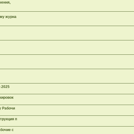
чення,
ому журна
в 2025
окировок
у Рабочи
трукция п
абочие с