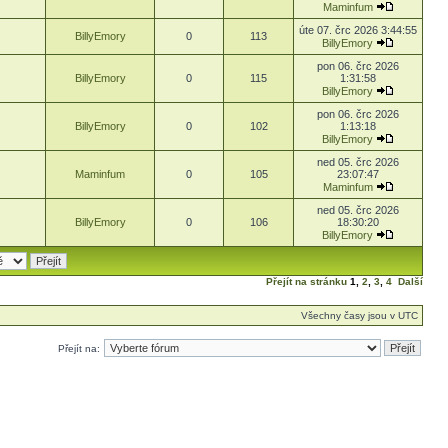
Maminfum
úte 07. črc 2026 3:44:55
BillyEmory
0
113
BillyEmory
pon 06. črc 2026
BillyEmory
0
115
1:31:58
BillyEmory
pon 06. črc 2026
BillyEmory
0
102
1:13:18
BillyEmory
ned 05. črc 2026
Maminfum
0
105
23:07:47
Maminfum
ned 05. črc 2026
BillyEmory
0
106
18:30:20
BillyEmory
Přejít na stránku
1
,
2
,
3
,
4
Další
Všechny časy jsou v UTC
Přejít na: