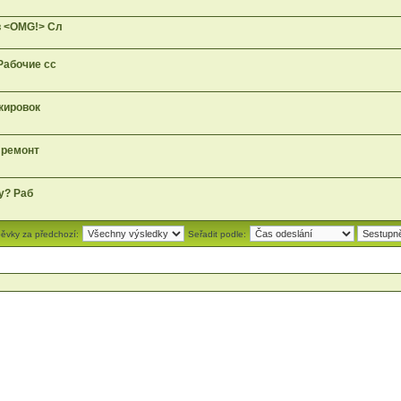
в <OMG!> Сл
Рабочие сс
окировок
а ремонт
ду? Раб
pěvky za předchozí:
Seřadit podle: