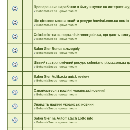
Проверенные наработки в быту и кухне на интернет-ж
v
BohemiaSeeds - grower forum
Що цікавого можна знайти ресурс hotvisti.com.ua поміж
v
BohemiaSeeds - grower forum
Свіжі звістки на порталі ukrenergo.in.ua, що дають змог
v
BohemiaSeeds - grower forum
Salon Gier Bonus szczegóły
v
BohemiaSeeds - grower forum
Цінний гастрономічний ресурс celentano-pizza.com.ua д
v
BohemiaSeeds - grower forum
Salon Gier Aplikacja quick review
v
BohemiaSeeds - grower forum
Ознайомтеся з надійні українські новини!
v
BohemiaSeeds - grower forum
Знайдіть надійні українські новини!
v
BohemiaSeeds - grower forum
Salon Gier na Automatach Lotto info
v
BohemiaSeeds - grower forum