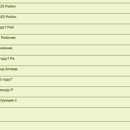
025 Рабоч
025 Рабоч
оду? Раб
? Рабочие
Рабочие
году? Ра
ход блокир
5 году?
 входу Р
трукция п