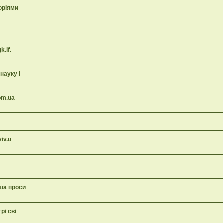
торіями
.if.
науку і
om.ua
iv.u
уша проси
рі сві