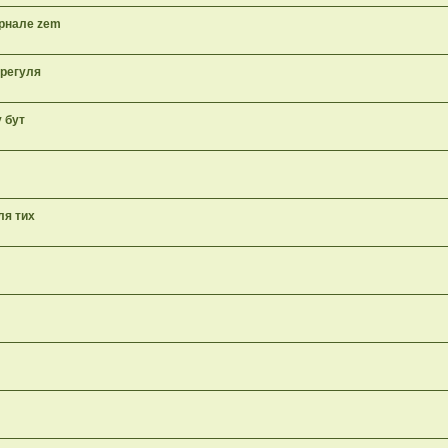
урнале zem
 регуля
у бут
ля тих