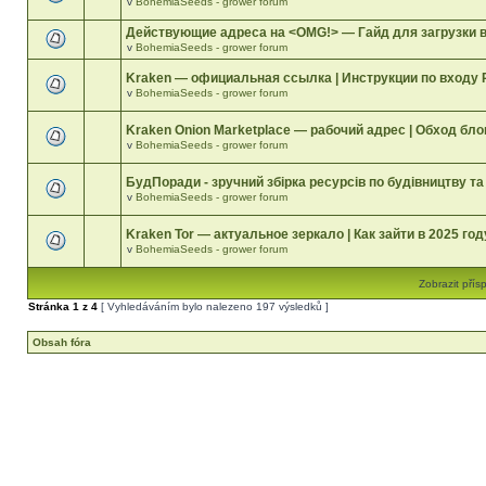
v
BohemiaSeeds - grower forum
Действующие адреса на <OMG!> — Гайд для загрузки 
v
BohemiaSeeds - grower forum
Kraken — официальная ссылка | Инструкции по входу 
v
BohemiaSeeds - grower forum
Kraken Onion Marketplace — рабочий адрес | Обход бл
v
BohemiaSeeds - grower forum
БудПоради - зручний збірка ресурсів по будівництву т
v
BohemiaSeeds - grower forum
Kraken Tor — актуальное зеркало | Как зайти в 2025 го
v
BohemiaSeeds - grower forum
Zobrazit přís
Stránka
1
z
4
[ Vyhledáváním bylo nalezeno 197 výsledků ]
Obsah fóra