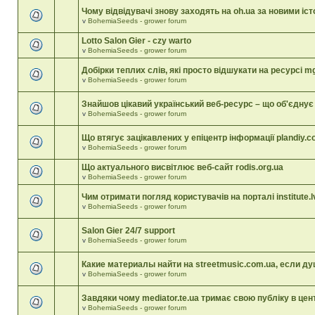
Чому відвідувачі знову заходять на oh.ua за новими іс
v
BohemiaSeeds - grower forum
Lotto Salon Gier - czy warto
v
BohemiaSeeds - grower forum
Добірки теплих слів, які просто відшукати на ресурсі mgk
v
BohemiaSeeds - grower forum
Знайшов цікавий український веб-ресурс – що об'єднує 
v
BohemiaSeeds - grower forum
Що втягує зацікавлених у епіцентр інформації plandiy.c
v
BohemiaSeeds - grower forum
Що актуального висвітлює веб-сайт rodis.org.ua
v
BohemiaSeeds - grower forum
Чим отримати погляд користувачів на порталі institute.lv
v
BohemiaSeeds - grower forum
Salon Gier 24/7 support
v
BohemiaSeeds - grower forum
Какие материалы найти на streetmusic.com.ua, если д
v
BohemiaSeeds - grower forum
Завдяки чому mediator.te.ua тримає свою публіку в цент
v
BohemiaSeeds - grower forum