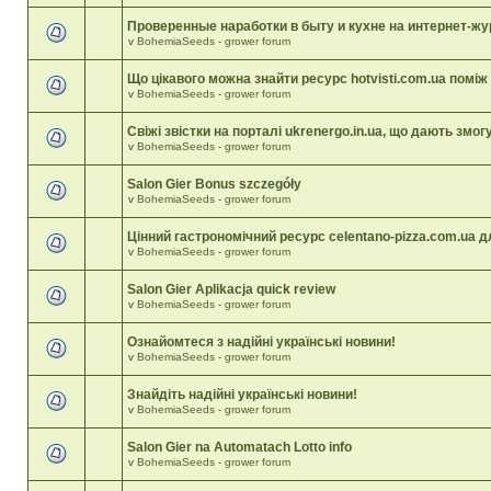
Проверенные наработки в быту и кухне на интернет-ж
v
BohemiaSeeds - grower forum
Що цікавого можна знайти ресурс hotvisti.com.ua поміж
v
BohemiaSeeds - grower forum
Свіжі звістки на порталі ukrenergo.in.ua, що дають змог
v
BohemiaSeeds - grower forum
Salon Gier Bonus szczegóły
v
BohemiaSeeds - grower forum
Цінний гастрономічний ресурс celentano-pizza.com.ua д
v
BohemiaSeeds - grower forum
Salon Gier Aplikacja quick review
v
BohemiaSeeds - grower forum
Ознайомтеся з надійні українські новини!
v
BohemiaSeeds - grower forum
Знайдіть надійні українські новини!
v
BohemiaSeeds - grower forum
Salon Gier na Automatach Lotto info
v
BohemiaSeeds - grower forum