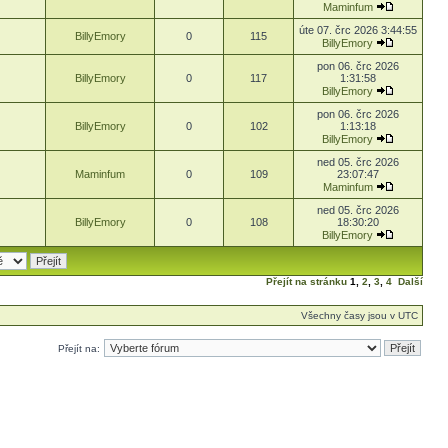
Maminfum
úte 07. črc 2026 3:44:55
BillyEmory
0
115
BillyEmory
pon 06. črc 2026
BillyEmory
0
117
1:31:58
BillyEmory
pon 06. črc 2026
BillyEmory
0
102
1:13:18
BillyEmory
ned 05. črc 2026
Maminfum
0
109
23:07:47
Maminfum
ned 05. črc 2026
BillyEmory
0
108
18:30:20
BillyEmory
Přejít na stránku
1
,
2
,
3
,
4
Další
Všechny časy jsou v UTC
Přejít na: