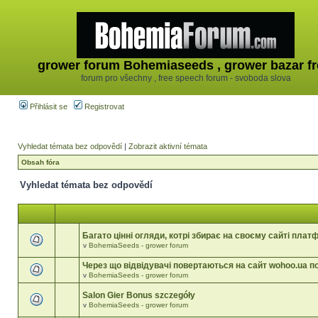
grower forum Bohemiaseeds , grower bazar fr
forum pro všechny , free speech forum - svoboda slova
Přihlásit se
Registrovat
Vyhledat témata bez odpovědí
|
Zobrazit aktivní témata
Obsah fóra
Vyhledat témata bez odpovědí
Багато цінні огляди, котрі збирає на своєму сайті пла
v
BohemiaSeeds - grower forum
Через що відвідувачі повертаються на сайт wohoo.ua п
v
BohemiaSeeds - grower forum
Salon Gier Bonus szczegóły
v
BohemiaSeeds - grower forum