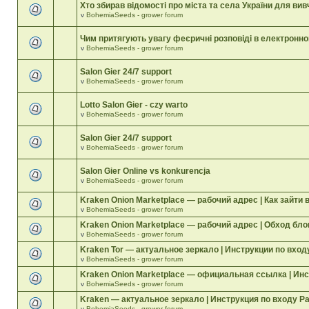
Хто збирав відомості про міста та села України для вив
v
BohemiaSeeds - grower forum
Чим притягують увагу феєричні розповіді в електронн
v
BohemiaSeeds - grower forum
Salon Gier 24/7 support
v
BohemiaSeeds - grower forum
Lotto Salon Gier - czy warto
v
BohemiaSeeds - grower forum
Salon Gier 24/7 support
v
BohemiaSeeds - grower forum
Salon Gier Online vs konkurencja
v
BohemiaSeeds - grower forum
Kraken Onion Marketplace — рабочий адрес | Как зайти 
v
BohemiaSeeds - grower forum
Kraken Onion Marketplace — рабочий адрес | Обход бл
v
BohemiaSeeds - grower forum
Kraken Tor — актуальное зеркало | Инструкции по вход
v
BohemiaSeeds - grower forum
Kraken Onion Marketplace — официальная ссылка | Инс
v
BohemiaSeeds - grower forum
Kraken — актуальное зеркало | Инструкция по входу Р
v
BohemiaSeeds - grower forum