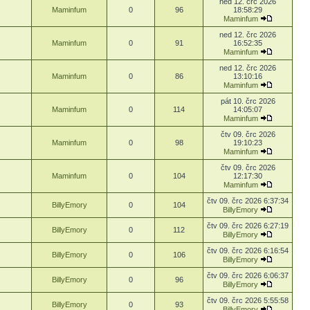
ned 12. črc 2026
Maminfum
0
96
18:58:29
Maminfum
ned 12. črc 2026
Maminfum
0
91
16:52:35
Maminfum
ned 12. črc 2026
Maminfum
0
86
13:10:16
Maminfum
pát 10. črc 2026
Maminfum
0
114
14:05:07
Maminfum
čtv 09. črc 2026
Maminfum
0
98
19:10:23
Maminfum
čtv 09. črc 2026
Maminfum
0
104
12:17:30
Maminfum
čtv 09. črc 2026 6:37:34
BillyEmory
0
104
BillyEmory
čtv 09. črc 2026 6:27:19
BillyEmory
0
112
BillyEmory
čtv 09. črc 2026 6:16:54
BillyEmory
0
106
BillyEmory
čtv 09. črc 2026 6:06:37
BillyEmory
0
96
BillyEmory
čtv 09. črc 2026 5:55:58
BillyEmory
0
93
BillyEmory