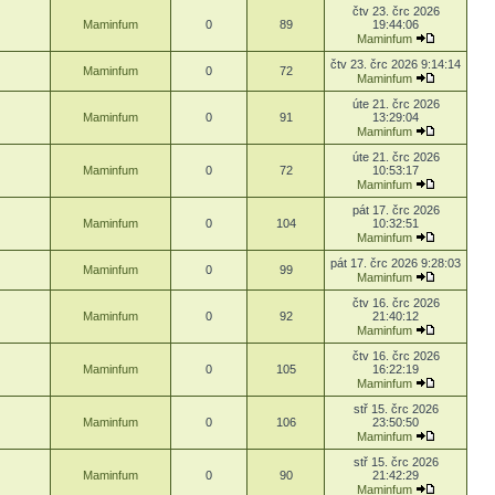
čtv 23. črc 2026
Maminfum
0
89
19:44:06
Maminfum
čtv 23. črc 2026 9:14:14
Maminfum
0
72
Maminfum
úte 21. črc 2026
Maminfum
0
91
13:29:04
Maminfum
úte 21. črc 2026
Maminfum
0
72
10:53:17
Maminfum
pát 17. črc 2026
Maminfum
0
104
10:32:51
Maminfum
pát 17. črc 2026 9:28:03
Maminfum
0
99
Maminfum
čtv 16. črc 2026
Maminfum
0
92
21:40:12
Maminfum
čtv 16. črc 2026
Maminfum
0
105
16:22:19
Maminfum
stř 15. črc 2026
Maminfum
0
106
23:50:50
Maminfum
stř 15. črc 2026
Maminfum
0
90
21:42:29
Maminfum