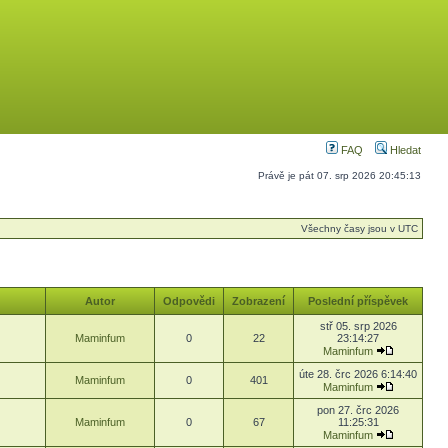
FAQ
Hledat
Právě je pát 07. srp 2026 20:45:13
Všechny časy jsou v UTC
Autor
Odpovědi
Zobrazení
Poslední příspěvek
stř 05. srp 2026
Maminfum
0
22
23:14:27
Maminfum
úte 28. črc 2026 6:14:40
Maminfum
0
401
Maminfum
pon 27. črc 2026
Maminfum
0
67
11:25:31
Maminfum