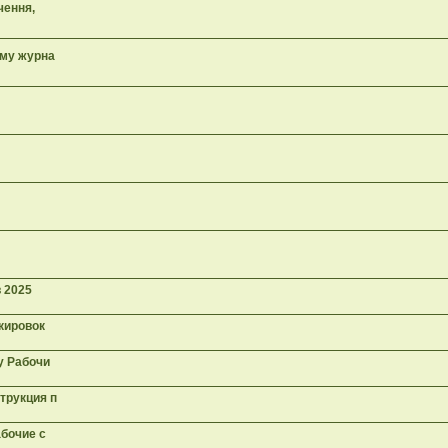
чення,
ому журна
в 2025
окировок
у Рабочи
трукция п
абочие с