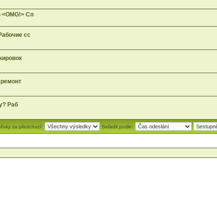
в <OMG!> Сл
Рабочие сс
окировок
а ремонт
ду? Раб
pěvky za předchozí:
Seřadit podle: