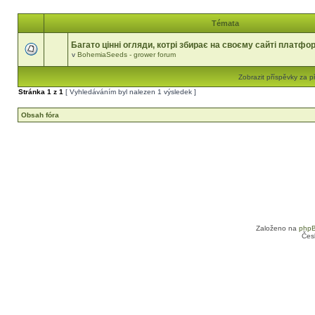
Témata
Багато цінні огляди, котрі збирає на своєму сайті платфо
v
BohemiaSeeds - grower forum
Zobrazit příspěvky za p
Stránka
1
z
1
[ Vyhledáváním byl nalezen 1 výsledek ]
Obsah fóra
Založeno na
php
Čes