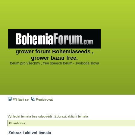
grower forum Bohemiaseeds ,
grower bazar free.
forum pro všechny , free speech forum - svoboda slova
Přihlásit se
Registrovat
Vyhledat témata bez odpovědí
|
Zobrazit aktivní témata
Obsah fóra
Zobrazit aktivní témata