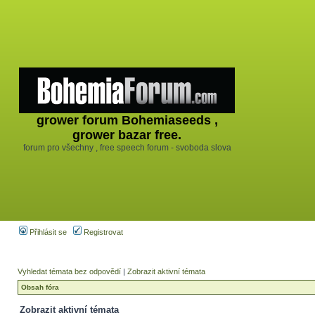
grower forum Bohemiaseeds ,
grower bazar free.
forum pro všechny , free speech forum - svoboda slova
Přihlásit se
Registrovat
Vyhledat témata bez odpovědí
|
Zobrazit aktivní témata
Obsah fóra
Zobrazit aktivní témata