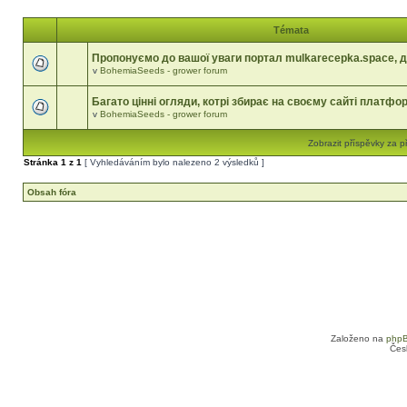
Témata
Пропонуємо до вашої уваги портал mulkarecepka.space, д
v
BohemiaSeeds - grower forum
Багато цінні огляди, котрі збирає на своєму сайті платфо
v
BohemiaSeeds - grower forum
Zobrazit příspěvky za p
Stránka
1
z
1
[ Vyhledáváním bylo nalezeno 2 výsledků ]
Obsah fóra
Založeno na
php
Čes