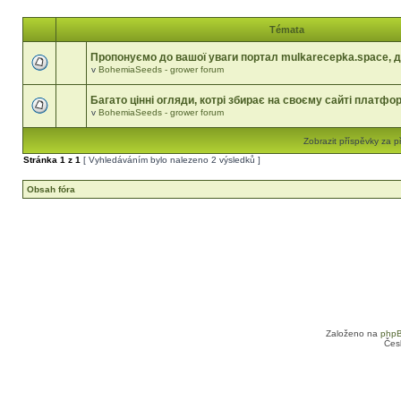
Témata
Пропонуємо до вашої уваги портал mulkarecepka.space, д
v
BohemiaSeeds - grower forum
Багато цінні огляди, котрі збирає на своєму сайті платфо
v
BohemiaSeeds - grower forum
Zobrazit příspěvky za p
Stránka
1
z
1
[ Vyhledáváním bylo nalezeno 2 výsledků ]
Obsah fóra
Založeno na
php
Čes