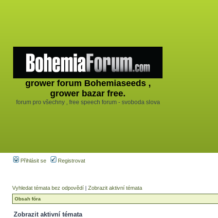
grower forum Bohemiaseeds ,
grower bazar free.
forum pro všechny , free speech forum - svoboda slova
Přihlásit se
Registrovat
Vyhledat témata bez odpovědí
|
Zobrazit aktivní témata
Obsah fóra
Zobrazit aktivní témata