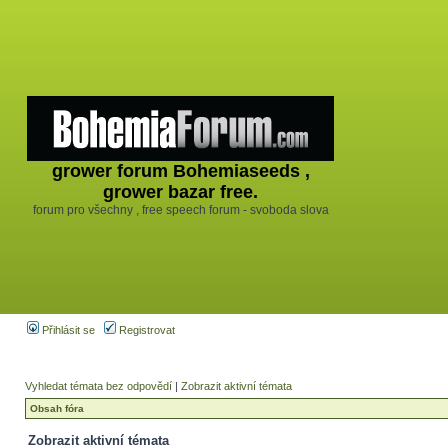
grower forum Bohemiaseeds ,
grower bazar free.
forum pro všechny , free speech forum - svoboda slova
Přihlásit se
Registrovat
Vyhledat témata bez odpovědí
|
Zobrazit aktivní témata
Obsah fóra
Zobrazit aktivní témata