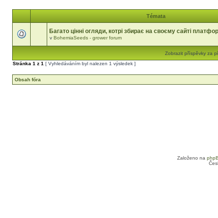
Témata
Багато цінні огляди, котрі збирає на своєму сайті платфо
v
BohemiaSeeds - grower forum
Zobrazit příspěvky za p
Stránka
1
z
1
[ Vyhledáváním byl nalezen 1 výsledek ]
Obsah fóra
Založeno na
php
Čes