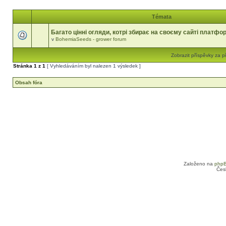
Témata
Багато цінні огляди, котрі збирає на своєму сайті платфо
v
BohemiaSeeds - grower forum
Zobrazit příspěvky za p
Stránka
1
z
1
[ Vyhledáváním byl nalezen 1 výsledek ]
Obsah fóra
Založeno na
php
Čes