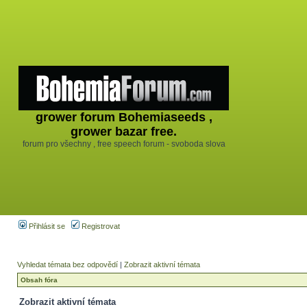
grower forum Bohemiaseeds ,
grower bazar free.
forum pro všechny , free speech forum - svoboda slova
Přihlásit se
Registrovat
Vyhledat témata bez odpovědí
|
Zobrazit aktivní témata
Obsah fóra
Zobrazit aktivní témata