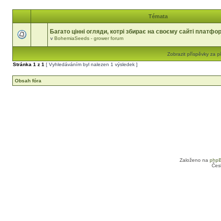
Témata
Багато цінні огляди, котрі збирає на своєму сайті платфо
v
BohemiaSeeds - grower forum
Zobrazit příspěvky za p
Stránka
1
z
1
[ Vyhledáváním byl nalezen 1 výsledek ]
Obsah fóra
Založeno na
php
Čes