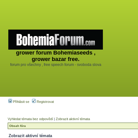
grower forum Bohemiaseeds ,
grower bazar free.
forum pro všechny , free speech forum - svoboda slova
Přihlásit se
Registrovat
Vyhledat témata bez odpovědí
|
Zobrazit aktivní témata
Obsah fóra
Zobrazit aktivní témata