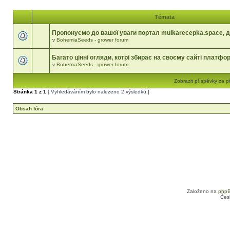
Témata
Пропонуємо до вашої уваги портал mulkarecepka.space, д
v
BohemiaSeeds - grower forum
Багато цінні огляди, котрі збирає на своєму сайті платфо
v
BohemiaSeeds - grower forum
Zobrazit příspěvky za p
Stránka
1
z
1
[ Vyhledáváním bylo nalezeno 2 výsledků ]
Obsah fóra
Založeno na
php
Čes