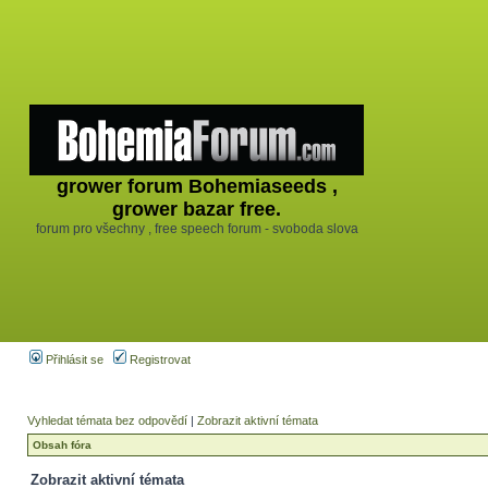
grower forum Bohemiaseeds ,
grower bazar free.
forum pro všechny , free speech forum - svoboda slova
Přihlásit se
Registrovat
Vyhledat témata bez odpovědí
|
Zobrazit aktivní témata
Obsah fóra
Zobrazit aktivní témata