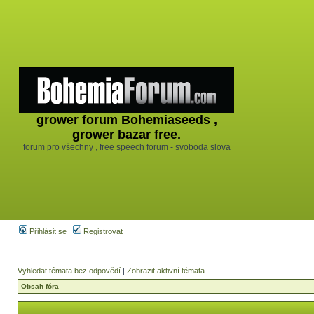
grower forum Bohemiaseeds ,
grower bazar free.
forum pro všechny , free speech forum - svoboda slova
Přihlásit se
Registrovat
Vyhledat témata bez odpovědí
|
Zobrazit aktivní témata
Obsah fóra