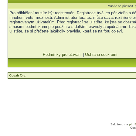
Musíte se přihlásit
Pro přihlášení musíte být registrován. Registrace trvá jen pár vteřin a 
mnohem větší možnosti. Administrátor fóra též může dávat rozšířené p
registrovaným uživatelům. Před registrací se ujistěte, že jste se obezná
s našimi podmínkami pro použití a s dalšími pravidly a ujednáními. Tak
ujistěte, že si přečtete jakákoliv pravidla, která se na fóru objeví.
Podmínky pro užívání
|
Ochrana soukromí
Obsah fóra
Založeno na
php
Čes