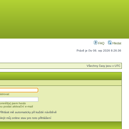
FAQ
Hledat
Právě je čtv 06. srp 2026 8:26:36
Všechny časy jsou v UTC
strovat
mněl(a) jsem heslo
u poslat aktivační e-mail
Přihlásit mě automaticky při každé návštěvě
Skrýt můj online stav pro toto přihlášení