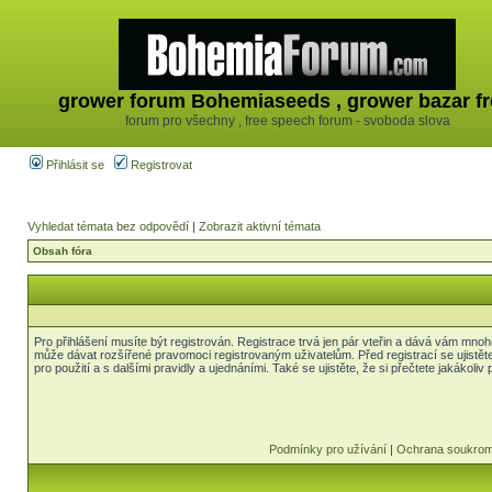
grower forum Bohemiaseeds , grower bazar fr
forum pro všechny , free speech forum - svoboda slova
Přihlásit se
Registrovat
Vyhledat témata bez odpovědí
|
Zobrazit aktivní témata
Obsah fóra
Pro přihlášení musíte být registrován. Registrace trvá jen pár vteřin a dává vám mnoh
může dávat rozšířené pravomoci registrovaným uživatelům. Před registrací se ujistět
pro použití a s dalšími pravidly a ujednáními. Také se ujistěte, že si přečtete jakákoliv 
Podmínky pro užívání
|
Ochrana soukrom