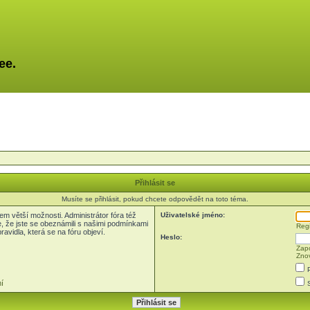
ee.
Přihlásit se
Musíte se přihlásit, pokud chcete odpovědět na toto téma.
em větší možnosti. Administrátor fóra též
Uživatelské jméno:
e, že jste se obeznámili s našimi podmínkami
Regi
pravidla, která se na fóru objeví.
Heslo:
Zapo
Znov
í