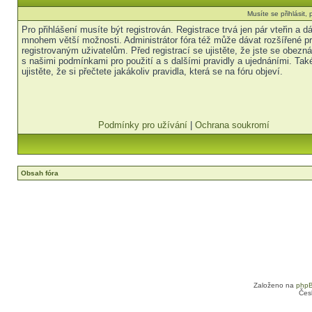
Musíte se přihlásit
Pro přihlášení musíte být registrován. Registrace trvá jen pár vteřin a 
mnohem větší možnosti. Administrátor fóra též může dávat rozšířené p
registrovaným uživatelům. Před registrací se ujistěte, že jste se obezná
s našimi podmínkami pro použití a s dalšími pravidly a ujednáními. Tak
ujistěte, že si přečtete jakákoliv pravidla, která se na fóru objeví.
Podmínky pro užívání
|
Ochrana soukromí
Obsah fóra
Založeno na
php
Čes