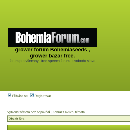
grower forum Bohemiaseeds ,
grower bazar free.
forum pro všechny , free speech forum - svoboda slova
Přihlásit se
Registrovat
Vyhledat témata bez odpovědí
|
Zobrazit aktivní témata
Obsah fóra