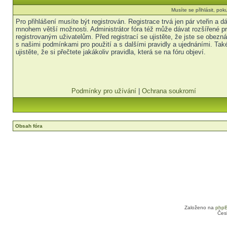
Musíte se přihlásit, pok
Pro přihlášení musíte být registrován. Registrace trvá jen pár vteřin a 
mnohem větší možnosti. Administrátor fóra též může dávat rozšířené p
registrovaným uživatelům. Před registrací se ujistěte, že jste se obezná
s našimi podmínkami pro použití a s dalšími pravidly a ujednáními. Tak
ujistěte, že si přečtete jakákoliv pravidla, která se na fóru objeví.
Podmínky pro užívání
|
Ochrana soukromí
Obsah fóra
Založeno na
php
Čes