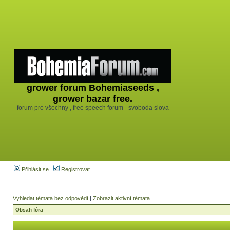
grower forum Bohemiaseeds ,
grower bazar free.
forum pro všechny , free speech forum - svoboda slova
Přihlásit se
Registrovat
Vyhledat témata bez odpovědí
|
Zobrazit aktivní témata
Obsah fóra