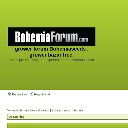
grower forum Bohemiaseeds ,
grower bazar free.
forum pro všechny , free speech forum - svoboda slova
Přihlásit se
Registrovat
Vyhledat témata bez odpovědí
|
Zobrazit aktivní témata
Obsah fóra