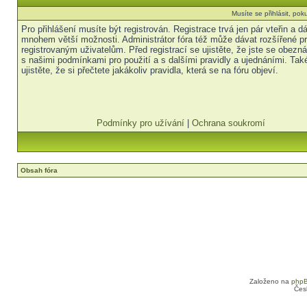
Musíte se přihlásit, pok
Pro přihlášení musíte být registrován. Registrace trvá jen pár vteřin a 
mnohem větší možnosti. Administrátor fóra též může dávat rozšířené p
registrovaným uživatelům. Před registrací se ujistěte, že jste se obezná
s našimi podmínkami pro použití a s dalšími pravidly a ujednáními. Tak
ujistěte, že si přečtete jakákoliv pravidla, která se na fóru objeví.
Podmínky pro užívání
|
Ochrana soukromí
Obsah fóra
Založeno na
php
Čes