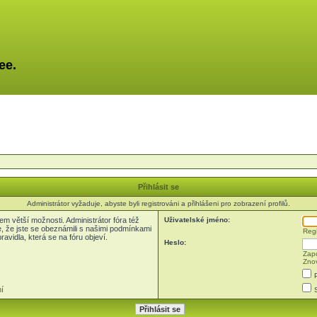
ee.
Přihlásit se
Administrátor vyžaduje, abyste byli registrováni a přihlášeni pro zobrazení profilů.
em větší možnosti. Administrátor fóra též
Uživatelské jméno:
e, že jste se obeznámili s našimi podmínkami
Regi
pravidla, která se na fóru objeví.
Heslo:
Zapo
Znov
í