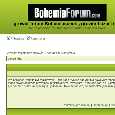
grower forum Bohemiaseeds , grower bazar fr
forum pro všechny , free speech forum - svoboda slova
Přihlásit se
Registrovat
Vyhledat témata bez odpovědí
|
Zobrazit aktivní témata
Obsah fóra
Pro přihlášení musíte být registrován. Registrace trvá jen pár vteřin a dává vám mnoh
může dávat rozšířené pravomoci registrovaným uživatelům. Před registrací se ujistět
pro použití a s dalšími pravidly a ujednáními. Také se ujistěte, že si přečtete jakákoliv 
Podmínky pro užívání
|
Ochrana soukrom