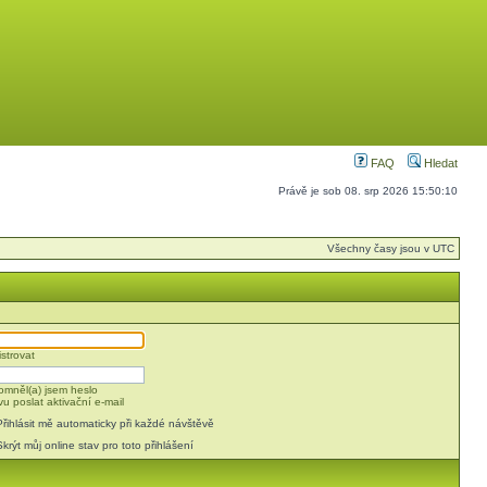
FAQ
Hledat
Právě je sob 08. srp 2026 15:50:10
Všechny časy jsou v UTC
strovat
mněl(a) jsem heslo
u poslat aktivační e-mail
Přihlásit mě automaticky při každé návštěvě
Skrýt můj online stav pro toto přihlášení