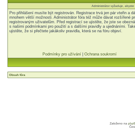
Administrátor vyžaduje, abyste b
Pro přihlášení musíte být registrován. Registrace trvá jen pár vteřin a 
mnohem větší možnosti. Administrátor fóra též může dávat rozšířené p
registrovaným uživatelům. Před registrací se ujistěte, že jste se obezná
s našimi podmínkami pro použití a s dalšími pravidly a ujednáními. Tak
ujistěte, že si přečtete jakákoliv pravidla, která se na fóru objeví.
Podmínky pro užívání
|
Ochrana soukromí
Obsah fóra
Založeno na
php
Čes