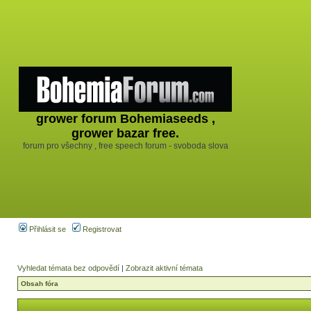
grower forum Bohemiaseeds ,
grower bazar free.
forum pro všechny , free speech forum - svoboda slova
Přihlásit se
Registrovat
Vyhledat témata bez odpovědí
|
Zobrazit aktivní témata
Obsah fóra