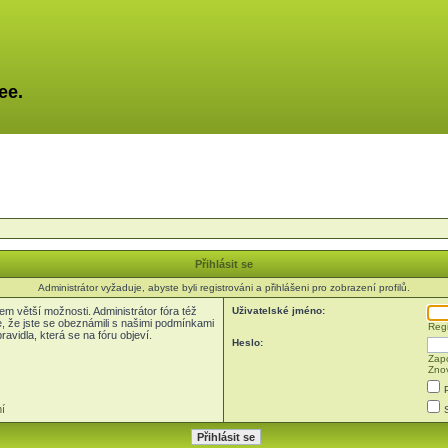
ee.
Přihlásit se
Administrátor vyžaduje, abyste byli registrováni a přihlášeni pro zobrazení profilů.
em větší možnosti. Administrátor fóra též
Uživatelské jméno:
e, že jste se obeznámili s našimi podmínkami
Regi
pravidla, která se na fóru objeví.
Heslo:
Zapo
Znov
í