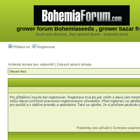
grower forum Bohemiaseeds , grower bazar fr
forum pro všechny , free speech forum - svoboda slova
Přihlásit se
Registrovat
Vyhledat témata bez odpovědí
|
Zobrazit aktivní témata
Obsah fóra
Pro přihlášení musíte být registrován. Registrace trvá jen pár vteřin a dává vám mnoh
může dávat rozšířené pravomoci registrovaným uživatelům. Před registrací se ujistět
pro použití a s dalšími pravidly a ujednáními. Také se ujistěte, že si přečtete jakákoliv 
Podmínky pro užívání
|
Ochrana soukrom