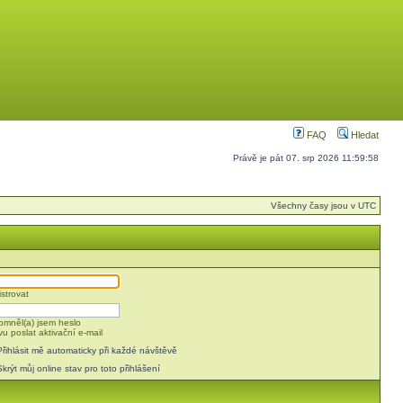
FAQ
Hledat
Právě je pát 07. srp 2026 11:59:58
Všechny časy jsou v UTC
strovat
mněl(a) jsem heslo
u poslat aktivační e-mail
Přihlásit mě automaticky při každé návštěvě
Skrýt můj online stav pro toto přihlášení