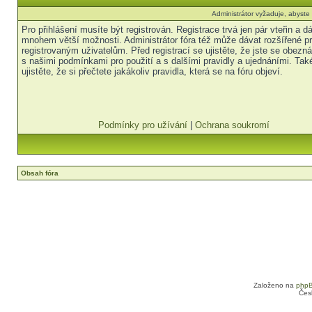
Administrátor vyžaduje, abyste b
Pro přihlášení musíte být registrován. Registrace trvá jen pár vteřin a 
mnohem větší možnosti. Administrátor fóra též může dávat rozšířené p
registrovaným uživatelům. Před registrací se ujistěte, že jste se obezná
s našimi podmínkami pro použití a s dalšími pravidly a ujednáními. Tak
ujistěte, že si přečtete jakákoliv pravidla, která se na fóru objeví.
Podmínky pro užívání
|
Ochrana soukromí
Obsah fóra
Založeno na
php
Čes