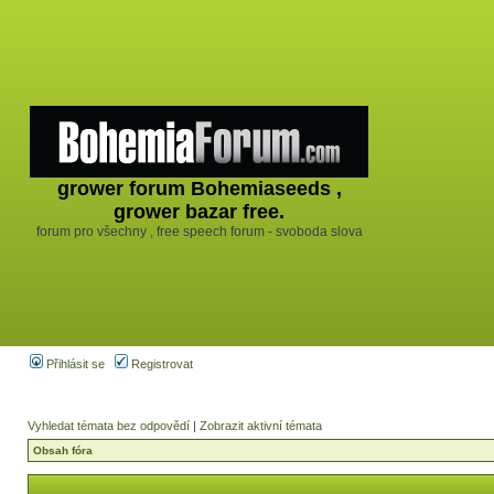
grower forum Bohemiaseeds ,
grower bazar free.
forum pro všechny , free speech forum - svoboda slova
Přihlásit se
Registrovat
Vyhledat témata bez odpovědí
|
Zobrazit aktivní témata
Obsah fóra