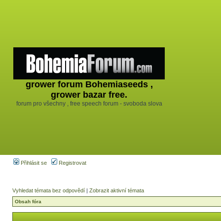
grower forum Bohemiaseeds ,
grower bazar free.
forum pro všechny , free speech forum - svoboda slova
Přihlásit se
Registrovat
Vyhledat témata bez odpovědí
|
Zobrazit aktivní témata
Obsah fóra