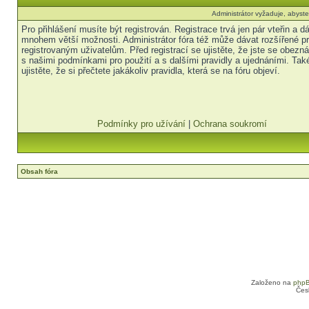
Administrátor vyžaduje, abyste 
Pro přihlášení musíte být registrován. Registrace trvá jen pár vteřin a 
mnohem větší možnosti. Administrátor fóra též může dávat rozšířené p
registrovaným uživatelům. Před registrací se ujistěte, že jste se obezná
s našimi podmínkami pro použití a s dalšími pravidly a ujednáními. Tak
ujistěte, že si přečtete jakákoliv pravidla, která se na fóru objeví.
Podmínky pro užívání
|
Ochrana soukromí
Obsah fóra
Založeno na
php
Čes