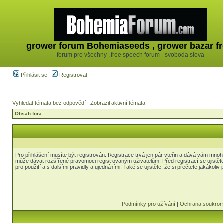
grower forum Bohemiaseeds , grower bazar fr
forum pro všechny , free speech forum - svoboda slova
Přihlásit se
Registrovat
Vyhledat témata bez odpovědí
|
Zobrazit aktivní témata
Obsah fóra
Pro přihlášení musíte být registrován. Registrace trvá jen pár vteřin a dává vám mnoh
může dávat rozšířené pravomoci registrovaným uživatelům. Před registrací se ujistět
pro použití a s dalšími pravidly a ujednáními. Také se ujistěte, že si přečtete jakákoliv 
Podmínky pro užívání
|
Ochrana soukrom