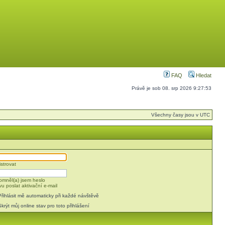
FAQ
Hledat
Právě je sob 08. srp 2026 9:27:53
Všechny časy jsou v UTC
strovat
mněl(a) jsem heslo
u poslat aktivační e-mail
Přihlásit mě automaticky při každé návštěvě
Skrýt můj online stav pro toto přihlášení