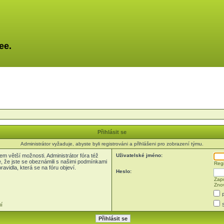
ee.
Přihlásit se
Administrátor vyžaduje, abyste byli registrováni a přihlášeni pro zobrazení týmu.
em větší možnosti. Administrátor fóra též
Uživatelské jméno:
e, že jste se obeznámili s našimi podmínkami
Regi
pravidla, která se na fóru objeví.
Heslo:
Zapo
Znov
í