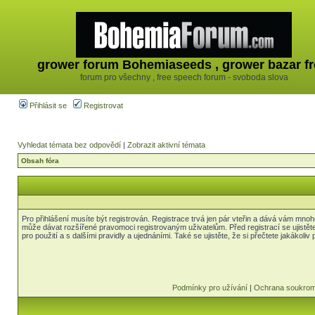
grower forum Bohemiaseeds , grower bazar fr
forum pro všechny , free speech forum - svoboda slova
Přihlásit se
Registrovat
Vyhledat témata bez odpovědí
|
Zobrazit aktivní témata
Obsah fóra
Pro přihlášení musíte být registrován. Registrace trvá jen pár vteřin a dává vám mnoh
může dávat rozšířené pravomoci registrovaným uživatelům. Před registrací se ujistět
pro použití a s dalšími pravidly a ujednáními. Také se ujistěte, že si přečtete jakákoliv 
Podmínky pro užívání
|
Ochrana soukrom