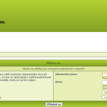
ee.
Přihlásit se
Musíte se přihlásit pro zobrazení podrobností o skupině
em větší možnosti. Administrátor fóra též
Uživatelské jméno:
e, že jste se obeznámili s našimi podmínkami
Regi
pravidla, která se na fóru objeví.
Heslo:
Zapo
Znov
í