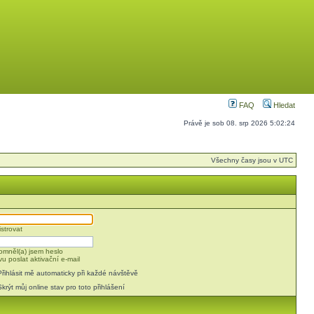
FAQ
Hledat
Právě je sob 08. srp 2026 5:02:24
Všechny časy jsou v UTC
strovat
mněl(a) jsem heslo
u poslat aktivační e-mail
Přihlásit mě automaticky při každé návštěvě
Skrýt můj online stav pro toto přihlášení