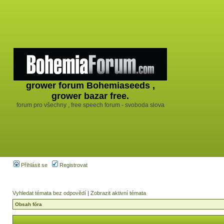
grower forum Bohemiaseeds ,
grower bazar free.
forum pro všechny , free speech forum - svoboda slova
Přihlásit se
Registrovat
Vyhledat témata bez odpovědí
|
Zobrazit aktivní témata
Obsah fóra