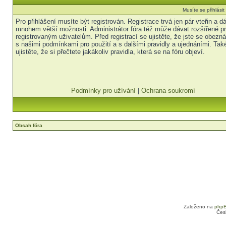
Musíte se přihlási
Pro přihlášení musíte být registrován. Registrace trvá jen pár vteřin a 
mnohem větší možnosti. Administrátor fóra též může dávat rozšířené p
registrovaným uživatelům. Před registrací se ujistěte, že jste se obezná
s našimi podmínkami pro použití a s dalšími pravidly a ujednáními. Tak
ujistěte, že si přečtete jakákoliv pravidla, která se na fóru objeví.
Podmínky pro užívání
|
Ochrana soukromí
Obsah fóra
Založeno na
php
Čes