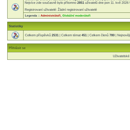
Nejvíce zde současně bylo přítomno
2851
uživatelů dne pon 11. kvě 2026 
Registrovaní uživatelé: Žádní registrovaní uživatelé
Legenda ::
Administrátoři
,
Globální moderátoři
Statistiky
Celkem příspěvků
2531
| Celkem témat
451
| Celkem členů
780
| Nejnověj
Přihlásit se
Uživatelské