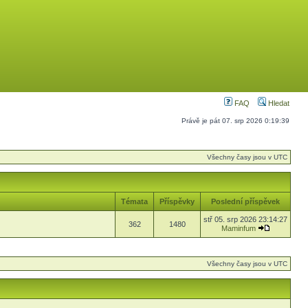
FAQ
Hledat
Právě je pát 07. srp 2026 0:19:39
Všechny časy jsou v UTC
Témata
Příspěvky
Poslední příspěvek
stř 05. srp 2026 23:14:27
362
1480
Maminfum
Všechny časy jsou v UTC