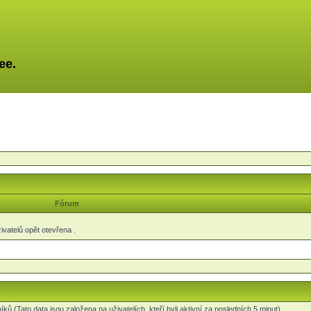
ee.
Fórum
vatelů opět otevřena .
ků (Tato data jsou založena na uživatelích, kteří byli aktivní za posledních 5 minut)