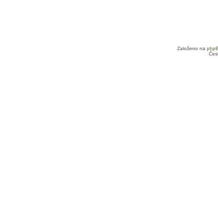
Založeno na
php
Čes