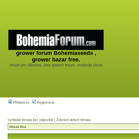
grower forum Bohemiaseeds ,
grower bazar free.
forum pro všechny , free speech forum - svoboda slova
Přihlásit se
Registrovat
Vyhledat témata bez odpovědí
|
Zobrazit aktivní témata
Obsah fóra