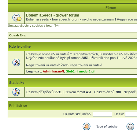
Fórum
BohemiaSeeds - grower forum
Bohemia seeds - free speech forum - nikoho necenzurujem ! Registrace uži
Smazat všechny cookies z fóra
|
Tým
Obsah fóra
Kdo je online
Celkem je online
65
uživatelů :: 0 registrovaných, 0 skrytých a 65 návštěvní
Nejvíce zde současně bylo přítomno
2851
uživatelů dne pon 11. kvě 2026 
Registrovaní uživatelé: Žádní registrovaní uživatelé
Legenda ::
Administrátoři
,
Globální moderátoři
Statistiky
Celkem příspěvků
2531
| Celkem témat
451
| Celkem členů
780
| Nejnověj
Přihlásit se
Uživatelské jméno:
Heslo:
Nové příspěvky