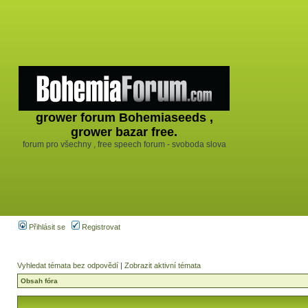
grower forum Bohemiaseeds ,
grower bazar free.
forum pro všechny , free speech forum - svoboda slova
Přihlásit se
Registrovat
Vyhledat témata bez odpovědí
|
Zobrazit aktivní témata
Obsah fóra