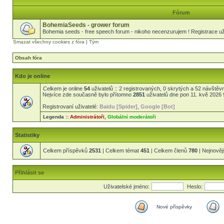
Fórum
BohemiaSeeds - grower forum
Bohemia seeds - free speech forum - nikoho necenzurujem ! Registrace uži
Smazat všechny cookies z fóra
|
Tým
Obsah fóra
Kdo je online
Celkem je online
54
uživatelů :: 2 registrovaných, 0 skrytých a 52 návštěvní
Nejvíce zde současně bylo přítomno
2851
uživatelů dne pon 11. kvě 2026 
Registrovaní uživatelé:
Baidu [Spider]
,
Google [Bot]
Legenda ::
Administrátoři
,
Globální moderátoři
Statistiky
Celkem příspěvků
2531
| Celkem témat
451
| Celkem členů
780
| Nejnověj
Přihlásit se
Uživatelské jméno:
Heslo:
Nové příspěvky