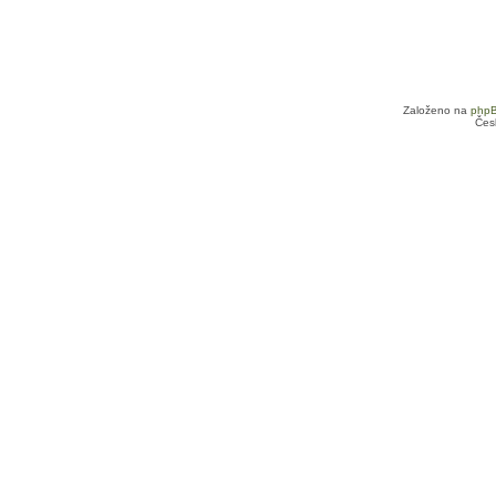
Založeno na
php
Čes