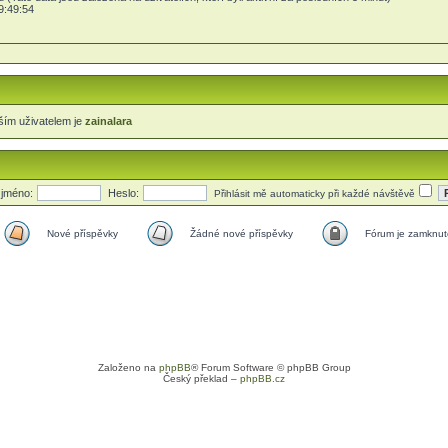
9:49:54
ším uživatelem je
zainalara
 jméno:
Heslo:
Přihlásit mě automaticky při každé návštěvě
Nové příspěvky
Žádné nové příspěvky
Fórum je zamknut
Založeno na
phpBB
® Forum Software © phpBB Group
Český překlad –
phpBB.cz