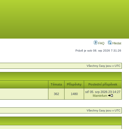
FAQ
Hledat
Právě je sob 08. srp 2026 7:31:26
Všechny časy jsou v UTC
Témata
Příspěvky
Poslední příspěvek
stř 05. srp 2026 23:14:27
362
1480
Maminfum
Všechny časy jsou v UTC