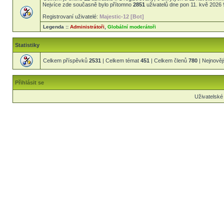
Nejvíce zde současně bylo přítomno
2851
uživatelů dne pon 11. kvě 2026 
Registrovaní uživatelé:
Majestic-12 [Bot]
Legenda ::
Administrátoři
,
Globální moderátoři
Statistiky
Celkem příspěvků
2531
| Celkem témat
451
| Celkem členů
780
| Nejnověj
Přihlásit se
Uživatelské