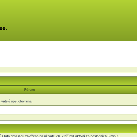
ee.
Fórum
vatelů opět otevřena .
 (Tato data jsou založena na uživatelích, kteří byli aktivní za posledních 5 minut)