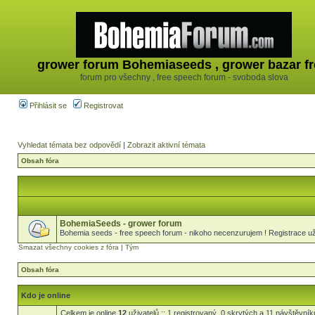
grower forum Bohemiaseeds , grower bazar fr
forum pro všechny , free speech forum - svoboda slova
Přihlásit se
Registrovat
Vyhledat témata bez odpovědí
|
Zobrazit aktivní témata
Obsah fóra
BohemiaSeeds - grower forum
Bohemia seeds - free speech forum - nikoho necenzurujem ! Registrace uži
Smazat všechny cookies z fóra
|
Tým
Obsah fóra
Kdo je online
Celkem je online
12
uživatelů :: 1 registrovaný, 0 skrytých a 11 návštěvníků