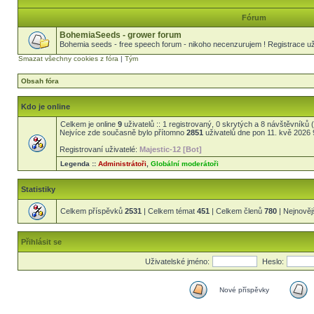
Fórum
BohemiaSeeds - grower forum
Bohemia seeds - free speech forum - nikoho necenzurujem ! Registrace uži
Smazat všechny cookies z fóra
|
Tým
Obsah fóra
Kdo je online
Celkem je online
9
uživatelů :: 1 registrovaný, 0 skrytých a 8 návštěvníků (
Nejvíce zde současně bylo přítomno
2851
uživatelů dne pon 11. kvě 2026 
Registrovaní uživatelé:
Majestic-12 [Bot]
Legenda ::
Administrátoři
,
Globální moderátoři
Statistiky
Celkem příspěvků
2531
| Celkem témat
451
| Celkem členů
780
| Nejnověj
Přihlásit se
Uživatelské jméno:
Heslo:
Nové příspěvky