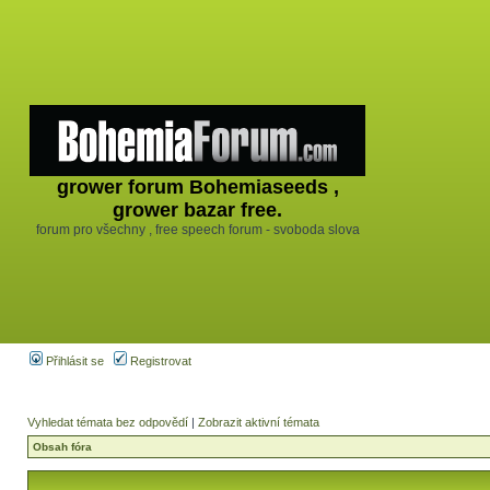
grower forum Bohemiaseeds ,
grower bazar free.
forum pro všechny , free speech forum - svoboda slova
Přihlásit se
Registrovat
Vyhledat témata bez odpovědí
|
Zobrazit aktivní témata
Obsah fóra