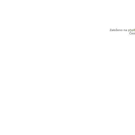
Založeno na
php
Čes