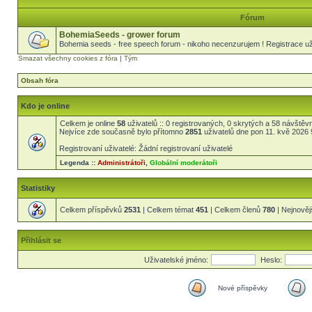
Fórum
BohemiaSeeds - grower forum
Bohemia seeds - free speech forum - nikoho necenzurujem ! Registrace uži
Smazat všechny cookies z fóra
|
Tým
Obsah fóra
Kdo je online
Celkem je online
58
uživatelů :: 0 registrovaných, 0 skrytých a 58 návštěvní
Nejvíce zde současně bylo přítomno
2851
uživatelů dne pon 11. kvě 2026 
Registrovaní uživatelé: Žádní registrovaní uživatelé
Legenda ::
Administrátoři
,
Globální moderátoři
Statistiky
Celkem příspěvků
2531
| Celkem témat
451
| Celkem členů
780
| Nejnověj
Přihlásit se
Uživatelské jméno:
Heslo:
Nové příspěvky