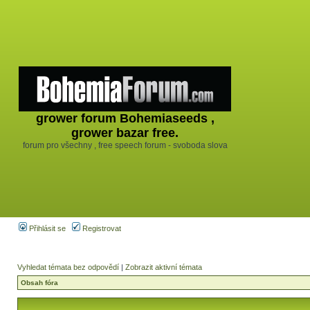
grower forum Bohemiaseeds ,
grower bazar free.
forum pro všechny , free speech forum - svoboda slova
Přihlásit se
Registrovat
Vyhledat témata bez odpovědí
|
Zobrazit aktivní témata
Obsah fóra