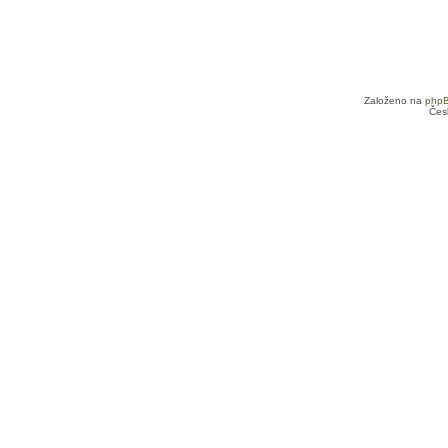
Založeno na
php
Čes