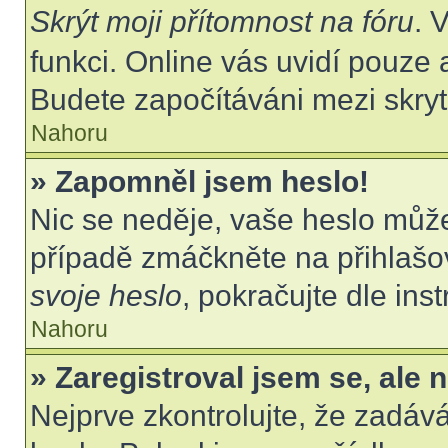
Skrýt moji přítomnost na fóru
. 
funkci. Online vás uvidí pouze 
Budete započítáváni mezi skryt
Nahoru
» Zapomněl jsem heslo!
Nic se neděje, vaše heslo můž
případě zmáčkněte na přihlašov
svoje heslo
, pokračujte dle ins
Nahoru
» Zaregistroval jsem se, ale 
Nejprve zkontrolujte, že zadáv