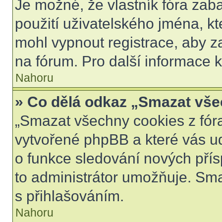
Je možné, že vlastník fóra zab
použití uživatelského jména, kter
mohl vypnout registrace, aby z
na fórum. Pro další informace k
Nahoru
» Co dělá odkaz „Smazat vše
„Smazat všechny cookies z fóra
vytvořené phpBB a které vás udr
o funkce sledování nových pří
to administrátor umožňuje. Sm
s přihlašováním.
Nahoru