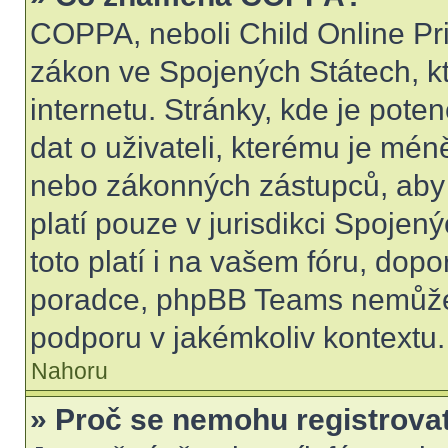
COPPA, neboli Child Online Pri
zákon ve Spojených Státech, kt
internetu. Stránky, kde je pot
dat o uživateli, kterému je mén
nebo zákonných zástupců, aby t
platí pouze v jurisdikci Spojenýc
toto platí i na vašem fóru, do
poradce, phpBB Teams nemůže
podporu v jakémkoliv kontextu.
Nahoru
» Proč se nemohu registrova