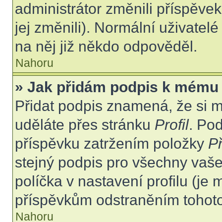
administrátor změnili příspěvek
jej změnili). Normální uživate
na něj již někdo odpověděl.
Nahoru
» Jak přidám podpis k mému
Přidat podpis znamená, že si mu
uděláte přes stránku
Profil
. Po
příspěvku zatržením položky
Př
stejný podpis pro všechny vaše
políčka v nastavení profilu (j
příspěvkům odstraněním tohoto 
Nahoru