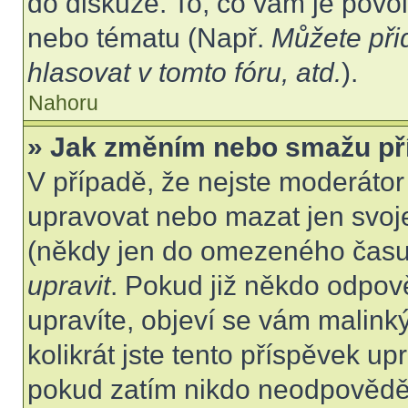
do diskuze. To, co vám je povo
nebo tématu (Např.
Můžete při
hlasovat v tomto fóru, atd.
).
Nahoru
» Jak změním nebo smažu př
V případě, že nejste moderátor
upravovat nebo mazat jen svoje
(někdy jen do omezeného času p
upravit
. Pokud již někdo odpov
upravíte, objeví se vám malink
kolikrát jste tento příspěvek up
pokud zatím nikdo neodpovědě