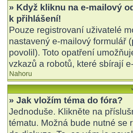
» Když kliknu na e-mailový o
k přihlášení!
Pouze registrovaní uživatelé m
nastavený e-mailový formulář (
povolil). Toto opatření umožňu
vzkazů a robotů, které sbírají 
Nahoru
V
» Jak vložím téma do fóra?
Jednoduše. Klikněte na přísluš
tématu. Možná bude nutné se re