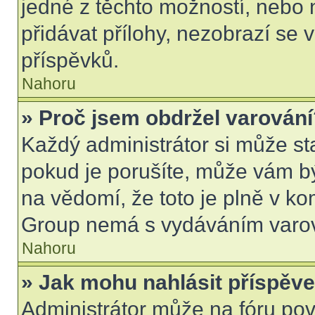
jedné z těchto možností, nebo 
přidávat přílohy, nezobrazí se 
příspěvků.
Nahoru
» Proč jsem obdržel varován
Každý administrátor si může sta
pokud je porušíte, může vám b
na vědomí, že toto je plně v k
Group nemá s vydáváním varov
Nahoru
» Jak mohu nahlásit příspě
Administrátor může na fóru pov