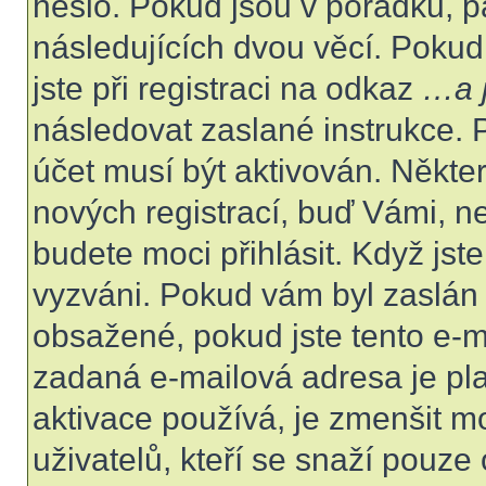
heslo. Pokud jsou v pořádku, p
následujících dvou věcí. Poku
jste při registraci na odkaz
…a j
následovat zaslané instrukce. 
účet musí být aktivován. Někte
nových registrací, buď Vámi, n
budete moci přihlásit. Když jste
vyzváni. Pokud vám byl zaslán 
obsažené, pokud jste tento e-ma
zadaná e-mailová adresa je pl
aktivace používá, je zmenšit 
uživatelů, kteří se snaží pouze o