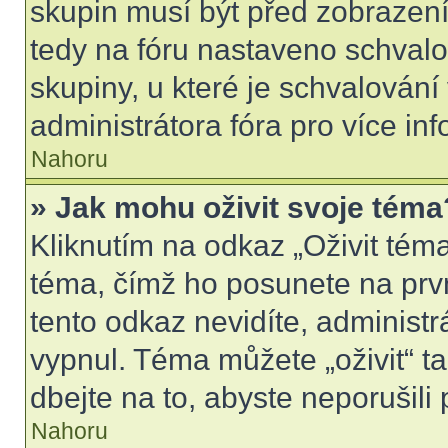
skupin musí být před zobrazen
tedy na fóru nastaveno schvalo
skupiny, u které je schvalován
administrátora fóra pro více inf
Nahoru
» Jak mohu oživit svoje téma
Kliknutím na odkaz „Oživit téma
téma, čímž ho posunete na prv
tento odkaz nevidíte, administ
vypnul. Téma můžete „oživit“ t
dbejte na to, abyste neporušili 
Nahoru