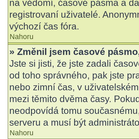
na vědomí, časové pásma a dal
registrovaní uživatelé. Anony
výchozí čas fóra.
Nahoru
» Změnil jsem časové pásmo, a
Jste si jisti, že jste zadali čas
od toho správného, pak jste pr
nebo zimní čas, v uživatelské
mezi těmito dvěma časy. Poku
neodpovídá tomu současnému, 
serveru a musí být administrát
Nahoru