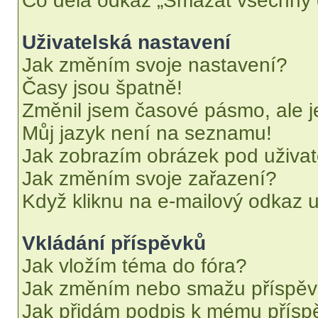
Co dělá odkaz „Smazat všechny c
Uživatelská nastavení
Jak změním svoje nastavení?
Časy jsou špatně!
Změnil jsem časové pásmo, ale je
Můj jazyk není na seznamu!
Jak zobrazím obrázek pod uživ
Jak změním svoje zařazení?
Když kliknu na e-mailový odkaz u
Vkládání příspěvků
Jak vložím téma do fóra?
Jak změním nebo smažu příspě
Jak přidám podpis k mému přísp