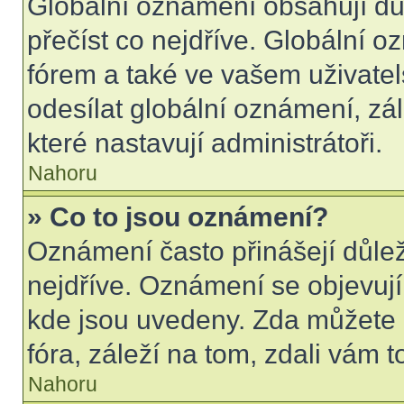
Globální oznámení obsahují důle
přečíst co nejdříve. Globální 
fórem a také ve vašem uživatel
odesílat globální oznámení, zá
které nastavují administrátoři.
Nahoru
» Co to jsou oznámení?
Oznámení často přinášejí důleži
nejdříve. Oznámení se objevují 
kde jsou uvedeny. Zda můžete 
fóra, záleží na tom, zdali vám t
Nahoru