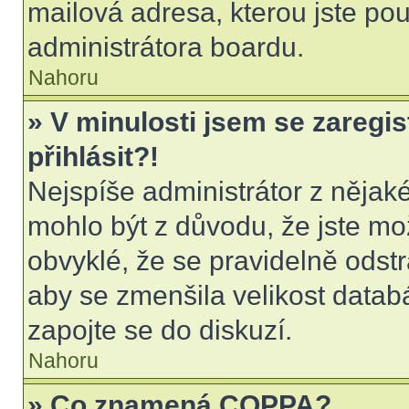
mailová adresa, kterou jste použ
administrátora boardu.
Nahoru
» V minulosti jsem se zaregi
přihlásit?!
Nejspíše administrátor z nějak
mohlo být z důvodu, že jste mo
obvyklé, že se pravidelně odstra
aby se zmenšila velikost datab
zapojte se do diskuzí.
Nahoru
» Co znamená COPPA?