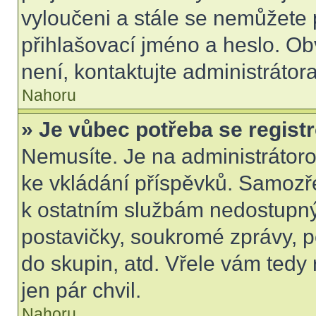
vyloučeni a stále se nemůžete p
přihlašovací jméno a heslo. Ob
není, kontaktujte administráto
Nahoru
» Je vůbec potřeba se regist
Nemusíte. Je na administrátorovi
ke vkládání příspěvků. Samozře
k ostatním službám nedostupn
postavičky, soukromé zprávy, po
do skupin, atd. Vřele vám tedy
jen pár chvil.
Nahoru