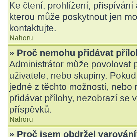
Ke čtení, prohlížení, přispívání 
kterou může poskytnout jen mod
kontaktujte.
Nahoru
» Proč nemohu přidávat příl
Administrátor může povolovat př
uživatele, nebo skupiny. Poku
jedné z těchto možností, nebo 
přidávat přílohy, nezobrazí se 
příspěvků.
Nahoru
» Proč jsem obdržel varován