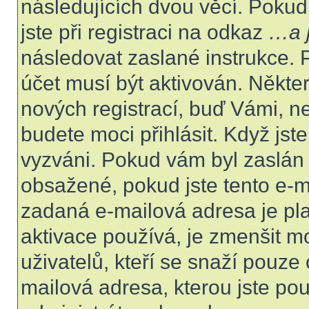
následujících dvou věcí. Poku
jste při registraci na odkaz
…a j
následovat zaslané instrukce. 
účet musí být aktivován. Někte
nových registrací, buď Vámi, n
budete moci přihlásit. Když jste
vyzváni. Pokud vám byl zaslán 
obsažené, pokud jste tento e-ma
zadaná e-mailová adresa je pl
aktivace používá, je zmenšit 
uživatelů, kteří se snaží pouze o
mailová adresa, kterou jste použ