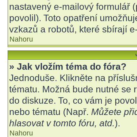
nastavený e-mailový formulář (
povolil). Toto opatření umožňu
vzkazů a robotů, které sbírají 
Nahoru
V
» Jak vložím téma do fóra?
Jednoduše. Klikněte na přísluš
tématu. Možná bude nutné se re
do diskuze. To, co vám je povo
nebo tématu (Např.
Můžete při
hlasovat v tomto fóru, atd.
).
Nahoru