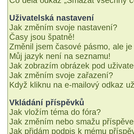
Co dělá odkaz „Smazat všechny co
Uživatelská nastavení
Jak změním svoje nastavení?
Časy jsou špatně!
Změnil jsem časové pásmo, ale je 
Můj jazyk není na seznamu!
Jak zobrazím obrázek pod uživat
Jak změním svoje zařazení?
Když kliknu na e-mailový odkaz uži
Vkládání příspěvků
Jak vložím téma do fóra?
Jak změním nebo smažu příspěv
Jak přidám podpis k mému příspě