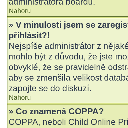
administrátora boardu.
Nahoru
» V minulosti jsem se zaregi
přihlásit?!
Nejspíše administrátor z nějak
mohlo být z důvodu, že jste mo
obvyklé, že se pravidelně odstra
aby se zmenšila velikost datab
zapojte se do diskuzí.
Nahoru
» Co znamená COPPA?
COPPA, neboli Child Online Pri