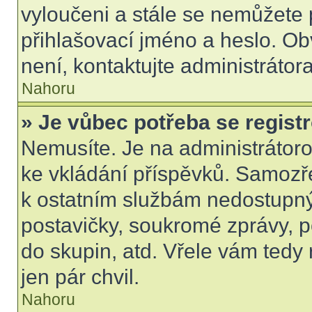
vyloučeni a stále se nemůžete p
přihlašovací jméno a heslo. Ob
není, kontaktujte administráto
Nahoru
» Je vůbec potřeba se regist
Nemusíte. Je na administrátorovi
ke vkládání příspěvků. Samozře
k ostatním službám nedostupn
postavičky, soukromé zprávy, po
do skupin, atd. Vřele vám tedy
jen pár chvil.
Nahoru