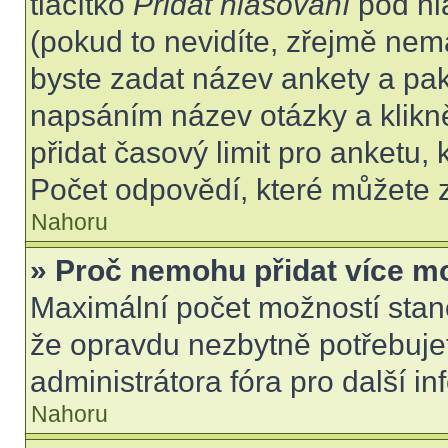
tlačítko
Přidat hlasování
pod hl
(pokud to nevidíte, zřejmě nem
byste zadat název ankety a pa
napsáním název otázky a klikn
přidat časový limit pro anket
Počet odpovědí, které můžete z
Nahoru
» Proč nemohu přidat více m
Maximální počet možností stano
že opravdu nezbytně potřebujet
administrátora fóra pro další i
Nahoru