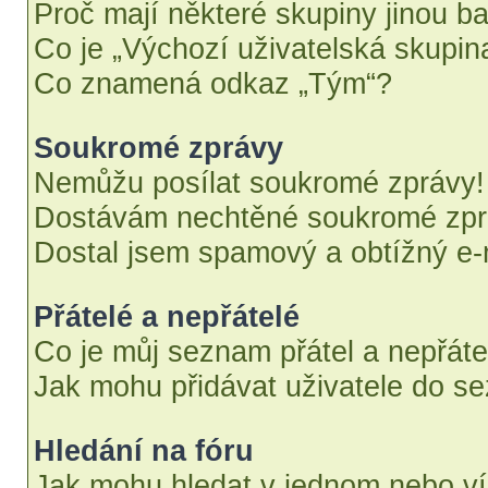
Proč mají některé skupiny jinou b
Co je „Výchozí uživatelská skupin
Co znamená odkaz „Tým“?
Soukromé zprávy
Nemůžu posílat soukromé zprávy!
Dostávám nechtěné soukromé zpr
Dostal jsem spamový a obtížný e-m
Přátelé a nepřátelé
Co je můj seznam přátel a nepřáte
Jak mohu přidávat uživatele do se
Hledání na fóru
Jak mohu hledat v jednom nebo ví