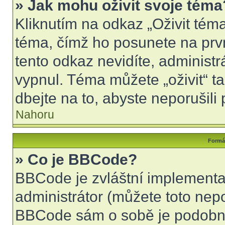
» Jak mohu oživit svoje téma
Kliknutím na odkaz „Oživit téma
téma, čímž ho posunete na prv
tento odkaz nevidíte, administ
vypnul. Téma můžete „oživit“ t
dbejte na to, abyste neporušili 
Nahoru
Formát
» Co je BBCode?
BBCode je zvláštní implementa
administrátor (můžete toto nepo
BBCode sám o sobě je podobný