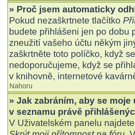
» Proč jsem automaticky odh
Pokud nezaškrtnete tlačítko
Při
budete přihlášeni jen po dobu 
zneužití vašeho účtu někým jiný
zaškrtněte toto políčko, když s
nedoporučujeme, když se přihla
v knihovně, internetové kavárně
Nahoru
» Jak zabráním, aby se moje 
v seznamu právě přihlášený
V Uživatelském panelu najdete
Skrýt moji přítomnost na fóru
. 