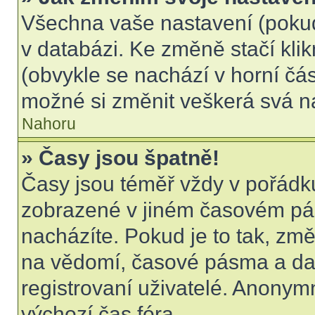
Všechna vaše nastavení (pokud 
v databázi. Ke změně stačí kli
(obvykle se nachází v horní čás
možné si změnit veškerá svá n
Nahoru
» Časy jsou špatně!
Časy jsou téměř vždy v pořádku
zobrazené v jiném časovém pá
nacházíte. Pokud je to tak, změ
na vědomí, časové pásma a dal
registrovaní uživatelé. Anony
výchozí čas fóra.