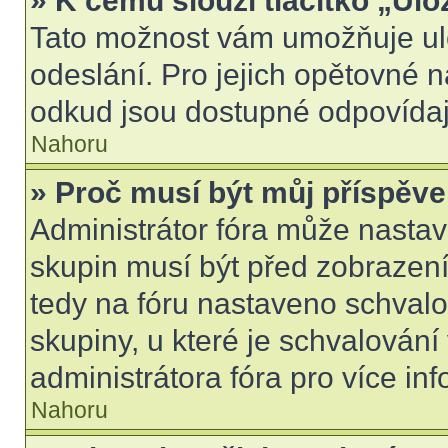
» K čemu slouží tlačítko „Ulo
Tato možnost vám umožňuje ulo
odeslání. Pro jejich opětovné n
odkud jsou dostupné odpovídají
Nahoru
» Proč musí být můj příspěv
Administrátor fóra může nastav
skupin musí být před zobrazen
tedy na fóru nastaveno schvalo
skupiny, u které je schvalován
administrátora fóra pro více inf
Nahoru