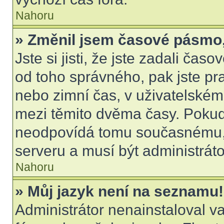
Nahoru
» Změnil jsem časové pásmo, a
Jste si jisti, že jste zadali čas
od toho správného, pak jste pr
nebo zimní čas, v uživatelské
mezi těmito dvěma časy. Poku
neodpovídá tomu současnému, 
serveru a musí být administrát
Nahoru
» Můj jazyk není na seznamu!
Administrátor nenainstaloval va