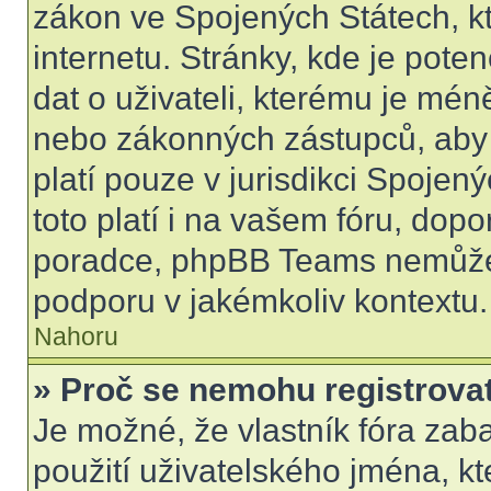
zákon ve Spojených Státech, kt
internetu. Stránky, kde je pot
dat o uživateli, kterému je mén
nebo zákonných zástupců, aby t
platí pouze v jurisdikci Spojenýc
toto platí i na vašem fóru, do
poradce, phpBB Teams nemůže
podporu v jakémkoliv kontextu.
Nahoru
» Proč se nemohu registrova
Je možné, že vlastník fóra zab
použití uživatelského jména, kter