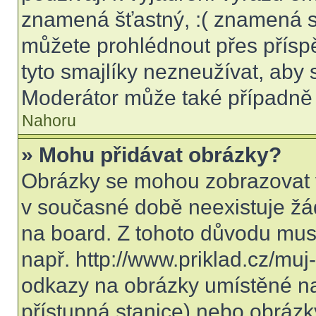
znamená šťastný, :( znamená s
můžete prohlédnout přes přísp
tyto smajlíky nezneužívat, aby 
Moderátor může také případně 
Nahoru
» Mohu přidávat obrázky?
Obrázky se mohou zobrazovat v
v současné době neexistuje žá
na board. Z tohoto důvodu mus
např. http://www.priklad.cz/mu
odkazy na obrázky umístěné na
přístupná stanice) nebo obrázk